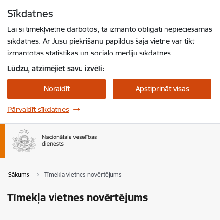
Pāriet uz lapas saturu
Sīkdatnes
Spied
lai meklētu
Enter
Lai šī tīmekļvietne darbotos, tā izmanto obligāti nepieciešamās
sīkdatnes. Ar Jūsu piekrišanu papildus šajā vietnē var tikt
izmantotas statistikas un sociālo mediju sīkdatnes.
Lūdzu, atzīmējiet savu izvēli:
Noraidīt
Apstiprināt visas
Pārvaldīt sīkdatnes
Sākums
Tīmekļa vietnes novērtējums
Tīmekļa vietnes novērtējums