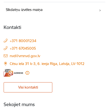
Sīkdatņu izvēles maiņa
Kontakti
+371 80001234
+371 67045005
E-pasts:
nvd@vmnvd.gov.lv
Cēsu iela 31 k-3, 6. ieeja Rīga, Latvija, LV-1012
Visi kontakti
Sekojiet mums