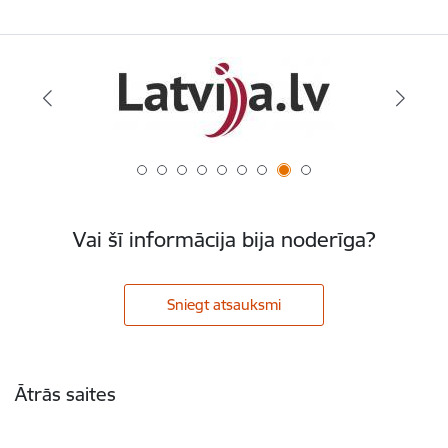
Vai šī informācija bija noderīga?
Sniegt atsauksmi
Kājene
Ātrās saites