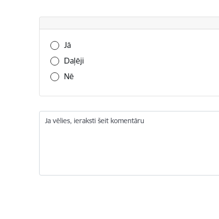
Vai šī informācija bija noderīga?
Jā
Daļēji
Nē
Ja vēlies, ieraksti šeit komentāru