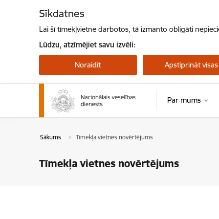
Pāriet uz lapas saturu
Sīkdatnes
Lai šī tīmekļvietne darbotos, tā izmanto obligāti nepiec
Lūdzu, atzīmējiet savu izvēli:
Noraidīt
Apstiprināt visas
Par mums
Sākums
Tīmekļa vietnes novērtējums
Tīmekļa vietnes novērtējums