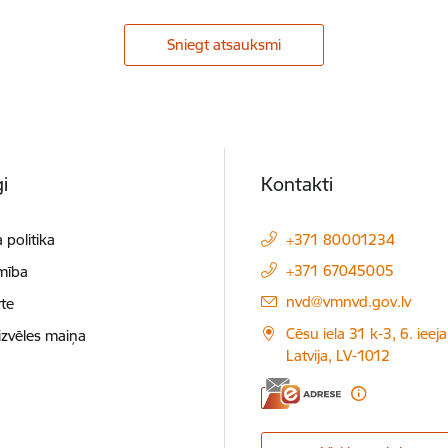
Sniegt atsauksmi
i
Kontakti
 politika
+371 80001234
+371 67045005
mība
E-pasts:
nvd@vmnvd.gov.lv
te
Cēsu iela 31 k-3, 6. ieeja
izvēles maiņa
Latvija, LV-1012