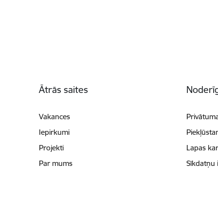
Kājene
Ātrās saites
Noderīg
Vakances
Privātuma
Iepirkumi
Piekļūsta
Projekti
Lapas kar
Par mums
Sīkdatņu 