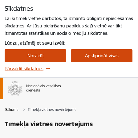
Pāriet uz lapas saturu
Sīkdatnes
Spied
lai meklētu
Enter
Lai šī tīmekļvietne darbotos, tā izmanto obligāti nepieciešamās
sīkdatnes. Ar Jūsu piekrišanu papildus šajā vietnē var tikt
izmantotas statistikas un sociālo mediju sīkdatnes.
Lūdzu, atzīmējiet savu izvēli:
Noraidīt
Apstiprināt visas
Pārvaldīt sīkdatnes
Sākums
Tīmekļa vietnes novērtējums
Tīmekļa vietnes novērtējums