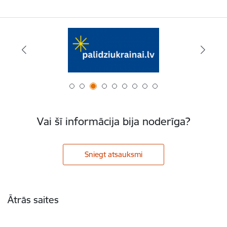
Vai šī informācija bija noderīga?
Sniegt atsauksmi
Kājene
Ātrās saites