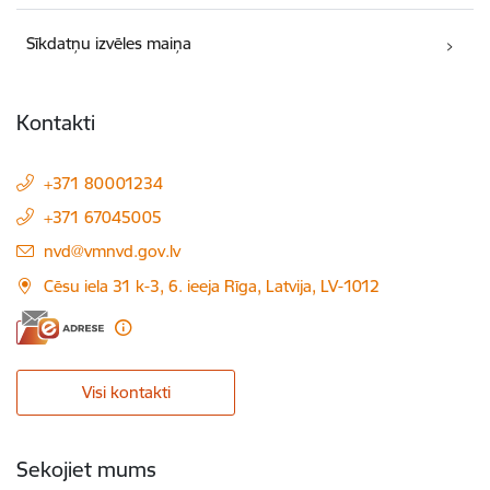
Sīkdatņu izvēles maiņa
Kontakti
+371 80001234
+371 67045005
E-pasts:
nvd@vmnvd.gov.lv
Cēsu iela 31 k-3, 6. ieeja Rīga, Latvija, LV-1012
Visi kontakti
Sekojiet mums