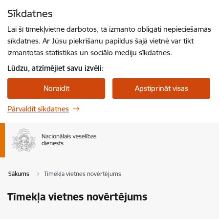
Pāriet uz lapas saturu
Sīkdatnes
Spied
lai meklētu
Enter
Lai šī tīmekļvietne darbotos, tā izmanto obligāti nepieciešamās
sīkdatnes. Ar Jūsu piekrišanu papildus šajā vietnē var tikt
izmantotas statistikas un sociālo mediju sīkdatnes.
Lūdzu, atzīmējiet savu izvēli:
Noraidīt
Apstiprināt visas
Pārvaldīt sīkdatnes
Sākums
Tīmekļa vietnes novērtējums
Tīmekļa vietnes novērtējums