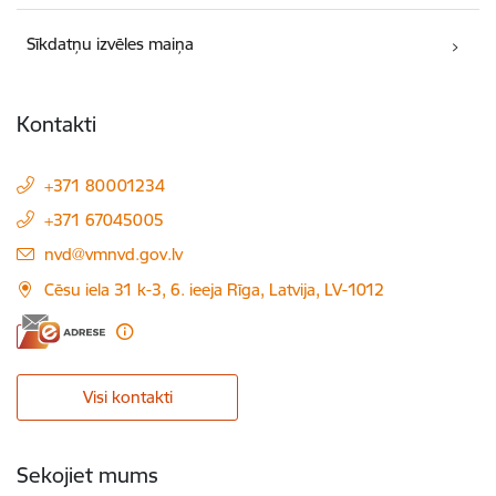
Sīkdatņu izvēles maiņa
Kontakti
+371 80001234
+371 67045005
E-pasts:
nvd@vmnvd.gov.lv
Cēsu iela 31 k-3, 6. ieeja Rīga, Latvija, LV-1012
Visi kontakti
Sekojiet mums