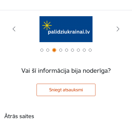
Vai šī informācija bija noderīga?
Sniegt atsauksmi
Kājene
Ātrās saites