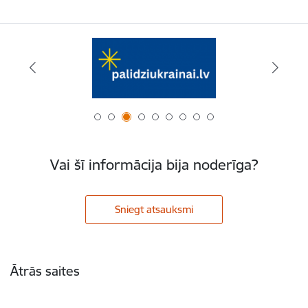
Vai šī informācija bija noderīga?
Sniegt atsauksmi
Kājene
Ātrās saites