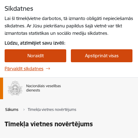
Pāriet uz lapas saturu
Sīkdatnes
Spied
lai meklētu
Enter
Lai šī tīmekļvietne darbotos, tā izmanto obligāti nepieciešamās
sīkdatnes. Ar Jūsu piekrišanu papildus šajā vietnē var tikt
izmantotas statistikas un sociālo mediju sīkdatnes.
Lūdzu, atzīmējiet savu izvēli:
Noraidīt
Apstiprināt visas
Pārvaldīt sīkdatnes
Sākums
Tīmekļa vietnes novērtējums
Tīmekļa vietnes novērtējums