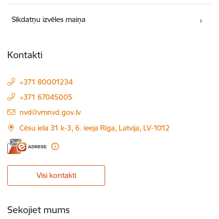
Sīkdatņu izvēles maiņa
Kontakti
+371 80001234
+371 67045005
E-pasts:
nvd@vmnvd.gov.lv
Cēsu iela 31 k-3, 6. ieeja Rīga, Latvija, LV-1012
Visi kontakti
Sekojiet mums