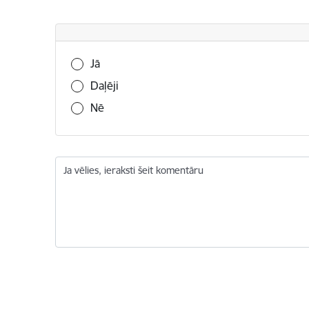
Vai šī informācija bija noderīga?
Jā
Daļēji
Nē
Ja vēlies, ieraksti šeit komentāru