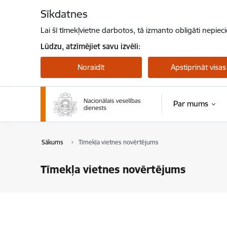
Pāriet uz lapas saturu
Sīkdatnes
Lai šī tīmekļvietne darbotos, tā izmanto obligāti nepiec
Lūdzu, atzīmējiet savu izvēli:
Noraidīt
Apstiprināt visas
Par mums
Sākums
Tīmekļa vietnes novērtējums
Tīmekļa vietnes novērtējums