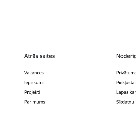
Kājene
Ātrās saites
Noderīg
Vakances
Privātuma
Iepirkumi
Piekļūsta
Projekti
Lapas kar
Par mums
Sīkdatņu 