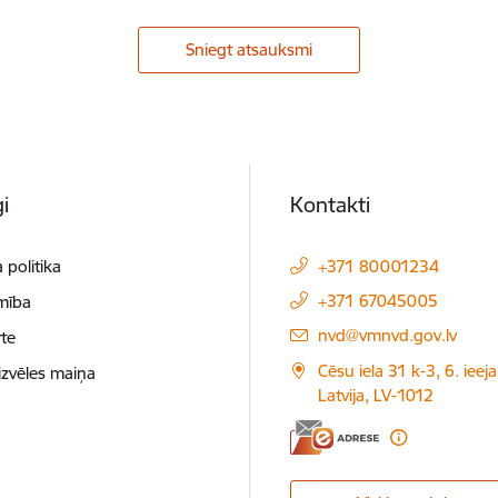
Sniegt atsauksmi
i
Kontakti
 politika
+371 80001234
+371 67045005
mība
E-pasts:
nvd@vmnvd.gov.lv
te
Cēsu iela 31 k-3, 6. ieeja
izvēles maiņa
Latvija, LV-1012