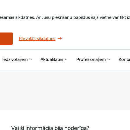
iešamās sīkdatnes. Ar Jūsu piekrišanu papildus šajā vietnē var tikt i
Pārvaldīt sīkdatnes
Iedzīvotājiem
Aktualitātes
Profesionāļiem
Konta
Vai šī informācija bija noderīga?