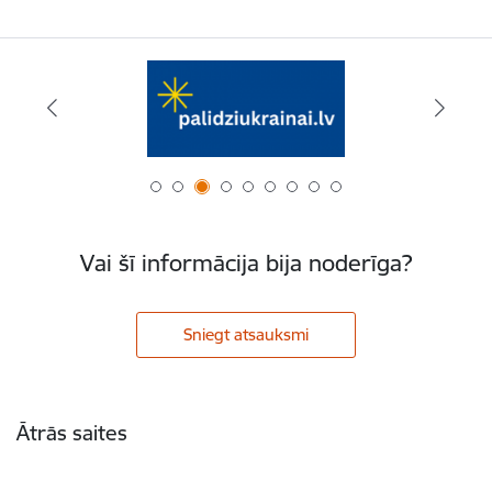
Vai šī informācija bija noderīga?
Sniegt atsauksmi
Kājene
Ātrās saites