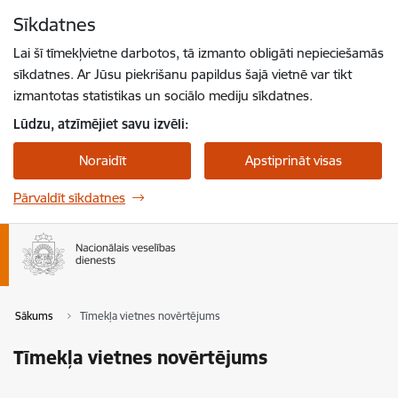
Pāriet uz lapas saturu
Sīkdatnes
Spied
lai meklētu
Enter
Lai šī tīmekļvietne darbotos, tā izmanto obligāti nepieciešamās
sīkdatnes. Ar Jūsu piekrišanu papildus šajā vietnē var tikt
izmantotas statistikas un sociālo mediju sīkdatnes.
Lūdzu, atzīmējiet savu izvēli:
Noraidīt
Apstiprināt visas
Pārvaldīt sīkdatnes
Sākums
Tīmekļa vietnes novērtējums
Tīmekļa vietnes novērtējums