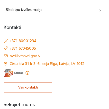
Sīkdatņu izvēles maiņa
Kontakti
+371 80001234
+371 67045005
E-pasts:
nvd@vmnvd.gov.lv
Cēsu iela 31 k-3, 6. ieeja Rīga, Latvija, LV-1012
Visi kontakti
Sekojiet mums