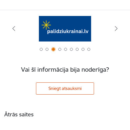
Vai šī informācija bija noderīga?
Sniegt atsauksmi
Kājene
Ātrās saites