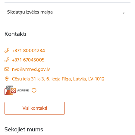
Sīkdatņu izvēles maiņa
Kontakti
+371 80001234
+371 67045005
E-pasts:
nvd@vmnvd.gov.lv
Cēsu iela 31 k-3, 6. ieeja Rīga, Latvija, LV-1012
Visi kontakti
Sekojiet mums