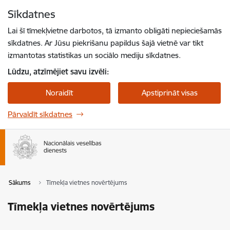
Pāriet uz lapas saturu
Sīkdatnes
Spied
lai meklētu
Enter
Lai šī tīmekļvietne darbotos, tā izmanto obligāti nepieciešamās
sīkdatnes. Ar Jūsu piekrišanu papildus šajā vietnē var tikt
izmantotas statistikas un sociālo mediju sīkdatnes.
Lūdzu, atzīmējiet savu izvēli:
Noraidīt
Apstiprināt visas
Pārvaldīt sīkdatnes
Sākums
Tīmekļa vietnes novērtējums
Tīmekļa vietnes novērtējums