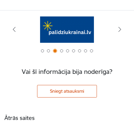
Vai šī informācija bija noderīga?
Sniegt atsauksmi
Kājene
Ātrās saites