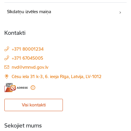
Sīkdatņu izvēles maiņa
Kontakti
+371 80001234
+371 67045005
E-pasts:
nvd@vmnvd.gov.lv
Cēsu iela 31 k-3, 6. ieeja Rīga, Latvija, LV-1012
Visi kontakti
Sekojiet mums