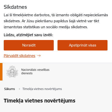
Pāriet uz lapas saturu
Sīkdatnes
Spied
lai meklētu
Enter
Lai šī tīmekļvietne darbotos, tā izmanto obligāti nepieciešamās
sīkdatnes. Ar Jūsu piekrišanu papildus šajā vietnē var tikt
izmantotas statistikas un sociālo mediju sīkdatnes.
Lūdzu, atzīmējiet savu izvēli:
Noraidīt
Apstiprināt visas
Pārvaldīt sīkdatnes
Sākums
Tīmekļa vietnes novērtējums
Tīmekļa vietnes novērtējums