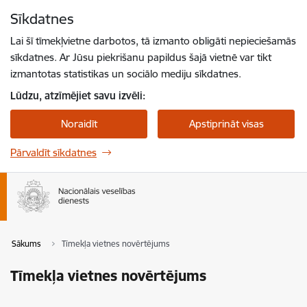
Pāriet uz lapas saturu
Sīkdatnes
Spied
lai meklētu
Enter
Lai šī tīmekļvietne darbotos, tā izmanto obligāti nepieciešamās
sīkdatnes. Ar Jūsu piekrišanu papildus šajā vietnē var tikt
izmantotas statistikas un sociālo mediju sīkdatnes.
Lūdzu, atzīmējiet savu izvēli:
Noraidīt
Apstiprināt visas
Pārvaldīt sīkdatnes
Sākums
Tīmekļa vietnes novērtējums
Tīmekļa vietnes novērtējums