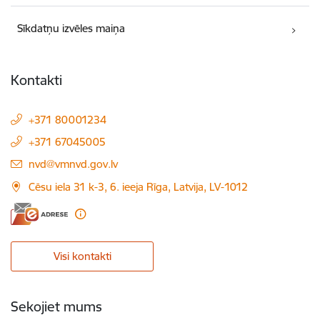
Sīkdatņu izvēles maiņa
Kontakti
+371 80001234
+371 67045005
E-pasts:
nvd@vmnvd.gov.lv
Cēsu iela 31 k-3, 6. ieeja Rīga, Latvija, LV-1012
Visi kontakti
Sekojiet mums