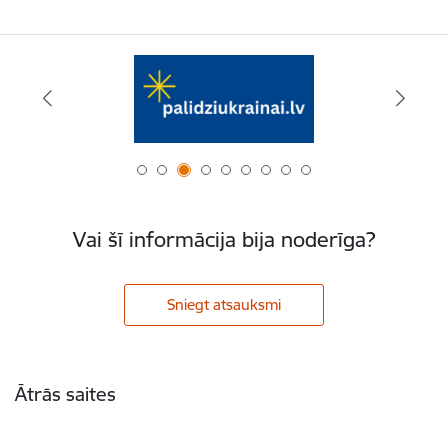
Vai šī informācija bija noderīga?
Sniegt atsauksmi
Kājene
Ātrās saites