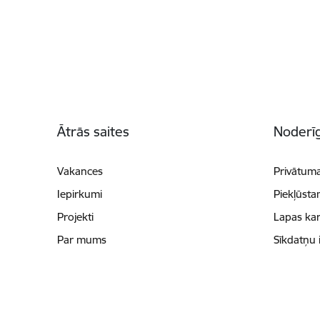
Kājene
Ātrās saites
Noderīg
Vakances
Privātuma
Iepirkumi
Piekļūsta
Projekti
Lapas kar
Par mums
Sīkdatņu 