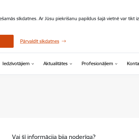
iešamās sīkdatnes. Ar Jūsu piekrišanu papildus šajā vietnē var tikt i
Pārvaldīt sīkdatnes
Iedzīvotājiem
Aktualitātes
Profesionāļiem
Konta
Vai šī informācija bija noderīga?