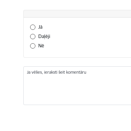
Vai šī informācija bija noderīga?
Jā
Daļēji
Nē
Ja vēlies, ieraksti šeit komentāru