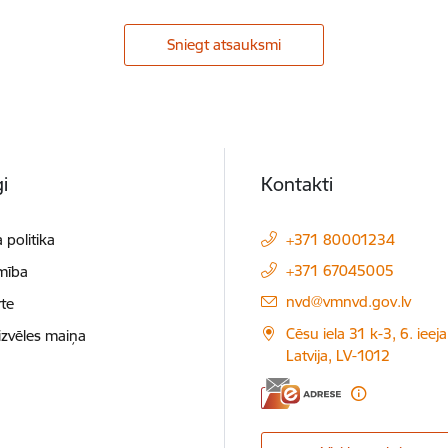
Sniegt atsauksmi
i
Kontakti
 politika
+371 80001234
+371 67045005
mība
E-pasts:
nvd@vmnvd.gov.lv
te
Cēsu iela 31 k-3, 6. ieeja
izvēles maiņa
Latvija, LV-1012