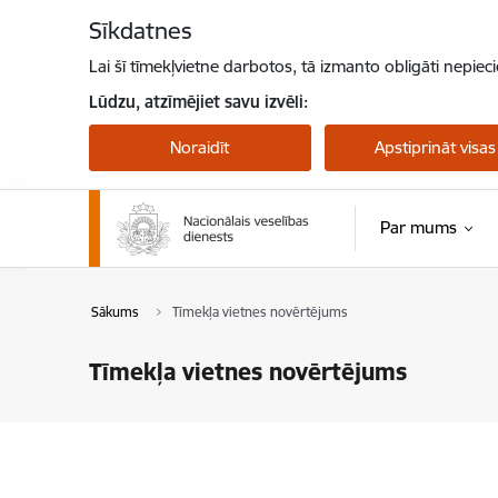
Pāriet uz lapas saturu
Sīkdatnes
Lai šī tīmekļvietne darbotos, tā izmanto obligāti nepiec
Lūdzu, atzīmējiet savu izvēli:
Noraidīt
Apstiprināt visas
Par mums
Sākums
Tīmekļa vietnes novērtējums
Tīmekļa vietnes novērtējums