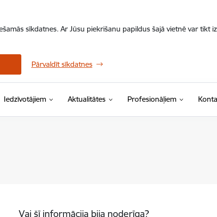
iešamās sīkdatnes. Ar Jūsu piekrišanu papildus šajā vietnē var tikt i
Pārvaldīt sīkdatnes
Iedzīvotājiem
Aktualitātes
Profesionāļiem
Konta
Vai šī informācija bija noderīga?