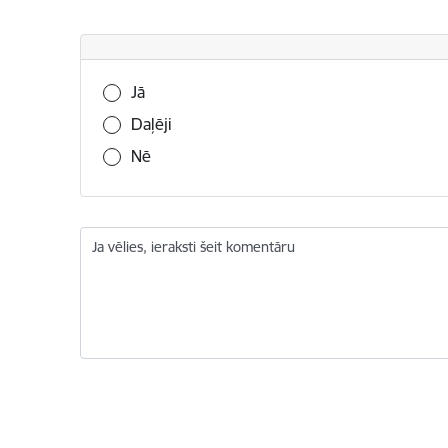
Vai šī informācija bija noderīga?
Jā
Daļēji
Nē
Ja vēlies, ieraksti šeit komentāru