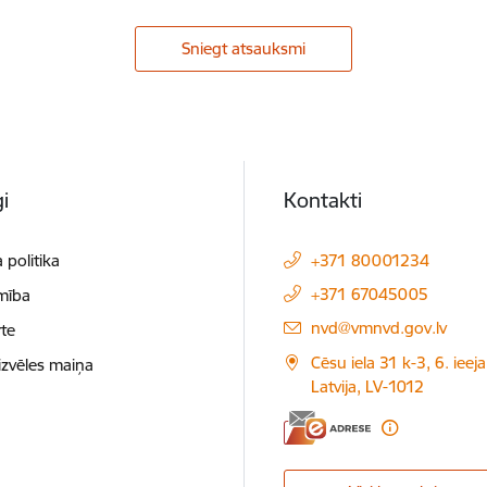
Sniegt atsauksmi
i
Kontakti
 politika
+371 80001234
+371 67045005
mība
E-pasts:
nvd@vmnvd.gov.lv
te
Cēsu iela 31 k-3, 6. ieeja
izvēles maiņa
Latvija, LV-1012