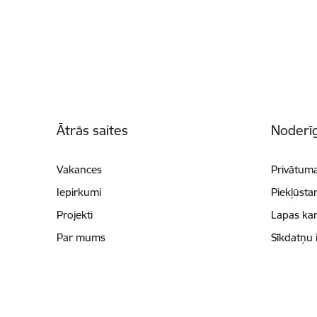
Kājene
Ātrās saites
Noderīg
Vakances
Privātuma
Iepirkumi
Piekļūsta
Projekti
Lapas kar
Par mums
Sīkdatņu 