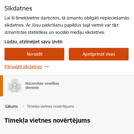
Pāriet uz lapas saturu
Sīkdatnes
Spied
lai meklētu
Enter
Lai šī tīmekļvietne darbotos, tā izmanto obligāti nepieciešamās
sīkdatnes. Ar Jūsu piekrišanu papildus šajā vietnē var tikt
izmantotas statistikas un sociālo mediju sīkdatnes.
Lūdzu, atzīmējiet savu izvēli:
Noraidīt
Apstiprināt visas
Pārvaldīt sīkdatnes
Sākums
Tīmekļa vietnes novērtējums
Tīmekļa vietnes novērtējums