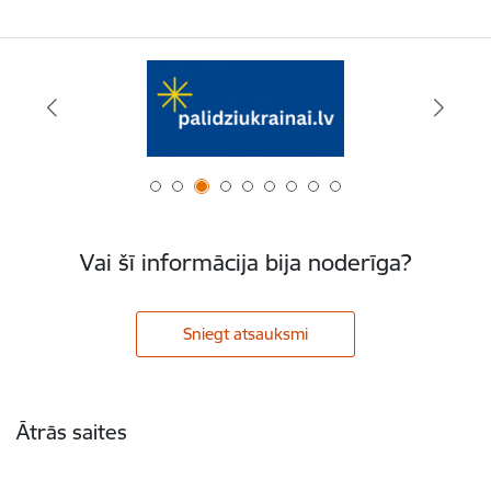
Vai šī informācija bija noderīga?
Sniegt atsauksmi
Kājene
Ātrās saites