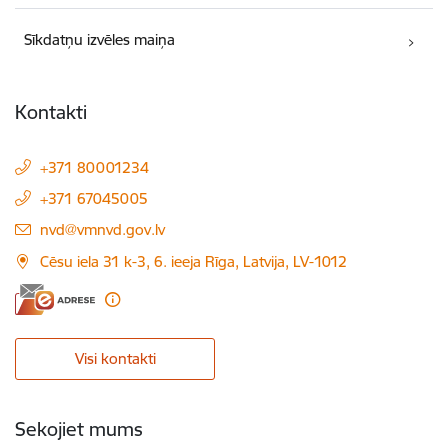
Sīkdatņu izvēles maiņa
Kontakti
+371 80001234
+371 67045005
E-pasts:
nvd@vmnvd.gov.lv
Cēsu iela 31 k-3, 6. ieeja Rīga, Latvija, LV-1012
Visi kontakti
Sekojiet mums