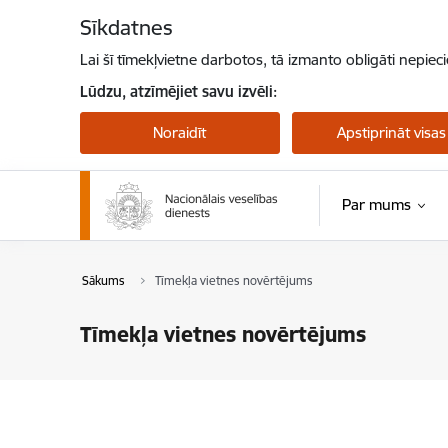
Pāriet uz lapas saturu
Sīkdatnes
Lai šī tīmekļvietne darbotos, tā izmanto obligāti nepiec
Lūdzu, atzīmējiet savu izvēli:
Noraidīt
Apstiprināt visas
Par mums
Sākums
Tīmekļa vietnes novērtējums
Tīmekļa vietnes novērtējums