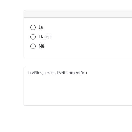
Vai šī informācija bija noderīga?
Jā
Daļēji
Nē
Ja vēlies, ieraksti šeit komentāru