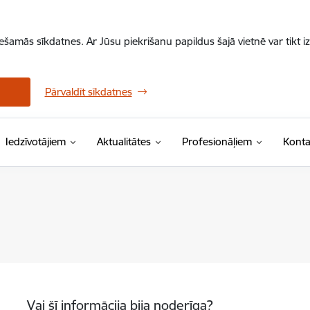
iešamās sīkdatnes. Ar Jūsu piekrišanu papildus šajā vietnē var tikt i
Pārvaldīt sīkdatnes
Iedzīvotājiem
Aktualitātes
Profesionāļiem
Konta
Vai šī informācija bija noderīga?