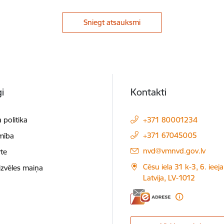
Sniegt atsauksmi
i
Kontakti
 politika
+371 80001234
+371 67045005
mība
E-pasts:
nvd@vmnvd.gov.lv
te
Cēsu iela 31 k-3, 6. ieeja
izvēles maiņa
Latvija, LV-1012