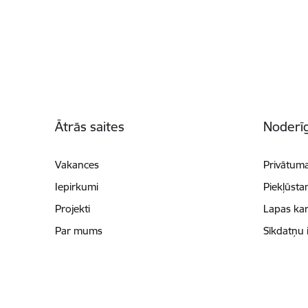
Kājene
Ātrās saites
Noderīg
Vakances
Privātuma
Iepirkumi
Piekļūsta
Projekti
Lapas kar
Par mums
Sīkdatņu 