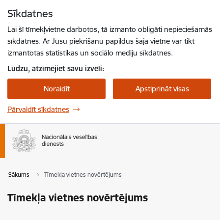
Pāriet uz lapas saturu
Sīkdatnes
Spied
lai meklētu
Enter
Lai šī tīmekļvietne darbotos, tā izmanto obligāti nepieciešamās
sīkdatnes. Ar Jūsu piekrišanu papildus šajā vietnē var tikt
izmantotas statistikas un sociālo mediju sīkdatnes.
Lūdzu, atzīmējiet savu izvēli:
Noraidīt
Apstiprināt visas
Pārvaldīt sīkdatnes
Sākums
Tīmekļa vietnes novērtējums
Tīmekļa vietnes novērtējums