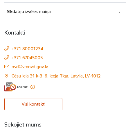
Sīkdatņu izvēles maiņa
Kontakti
+371 80001234
+371 67045005
E-pasts:
nvd@vmnvd.gov.lv
Cēsu iela 31 k-3, 6. ieeja Rīga, Latvija, LV-1012
Visi kontakti
Sekojiet mums