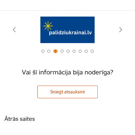
Vai šī informācija bija noderīga?
Sniegt atsauksmi
Kājene
Ātrās saites