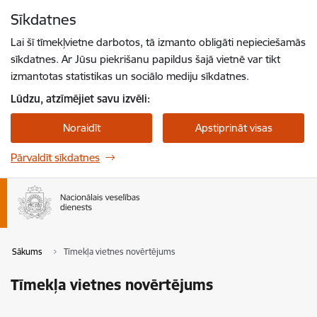
Pāriet uz lapas saturu
Sīkdatnes
Spied
lai meklētu
Enter
Lai šī tīmekļvietne darbotos, tā izmanto obligāti nepieciešamās
sīkdatnes. Ar Jūsu piekrišanu papildus šajā vietnē var tikt
izmantotas statistikas un sociālo mediju sīkdatnes.
Lūdzu, atzīmējiet savu izvēli:
Noraidīt
Apstiprināt visas
Pārvaldīt sīkdatnes
Sākums
Tīmekļa vietnes novērtējums
Tīmekļa vietnes novērtējums