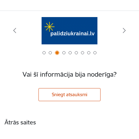
Vai šī informācija bija noderīga?
Sniegt atsauksmi
Kājene
Ātrās saites