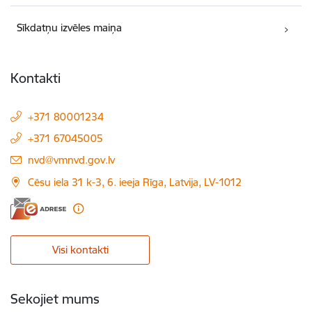
Sīkdatņu izvēles maiņa
Kontakti
+371 80001234
+371 67045005
E-pasts:
nvd@vmnvd.gov.lv
Cēsu iela 31 k-3, 6. ieeja Rīga, Latvija, LV-1012
Visi kontakti
Sekojiet mums