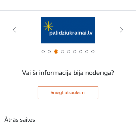
Vai šī informācija bija noderīga?
Sniegt atsauksmi
Kājene
Ātrās saites