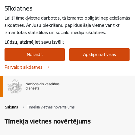
Pāriet uz lapas saturu
Sīkdatnes
Spied
lai meklētu
Enter
Lai šī tīmekļvietne darbotos, tā izmanto obligāti nepieciešamās
sīkdatnes. Ar Jūsu piekrišanu papildus šajā vietnē var tikt
izmantotas statistikas un sociālo mediju sīkdatnes.
Lūdzu, atzīmējiet savu izvēli:
Noraidīt
Apstiprināt visas
Pārvaldīt sīkdatnes
Sākums
Tīmekļa vietnes novērtējums
Tīmekļa vietnes novērtējums