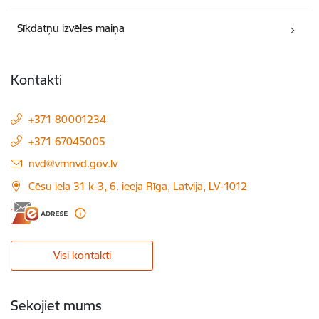
Sīkdatņu izvēles maiņa
Kontakti
+371 80001234
+371 67045005
E-pasts:
nvd@vmnvd.gov.lv
Cēsu iela 31 k-3, 6. ieeja Rīga, Latvija, LV-1012
Visi kontakti
Sekojiet mums