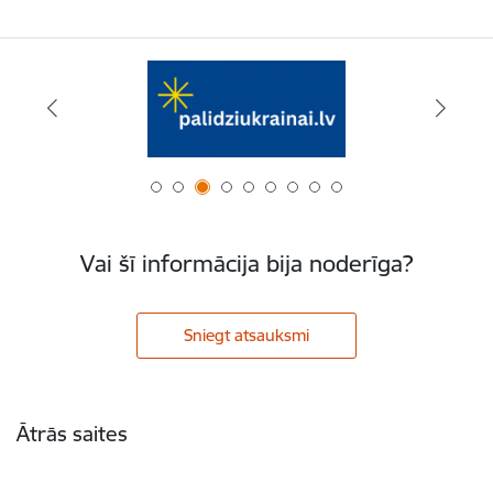
Vai šī informācija bija noderīga?
Sniegt atsauksmi
Kājene
Ātrās saites