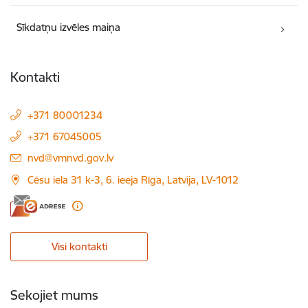
Sīkdatņu izvēles maiņa
Kontakti
+371 80001234
+371 67045005
E-pasts:
nvd@vmnvd.gov.lv
Cēsu iela 31 k-3, 6. ieeja Rīga, Latvija, LV-1012
Visi kontakti
Sekojiet mums