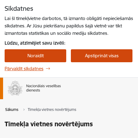
Pāriet uz lapas saturu
Sīkdatnes
Spied
lai meklētu
Enter
Lai šī tīmekļvietne darbotos, tā izmanto obligāti nepieciešamās
sīkdatnes. Ar Jūsu piekrišanu papildus šajā vietnē var tikt
izmantotas statistikas un sociālo mediju sīkdatnes.
Lūdzu, atzīmējiet savu izvēli:
Noraidīt
Apstiprināt visas
Pārvaldīt sīkdatnes
Sākums
Tīmekļa vietnes novērtējums
Tīmekļa vietnes novērtējums