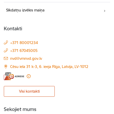
Sīkdatņu izvēles maiņa
Kontakti
+371 80001234
+371 67045005
E-pasts:
nvd@vmnvd.gov.lv
Cēsu iela 31 k-3, 6. ieeja Rīga, Latvija, LV-1012
Visi kontakti
Sekojiet mums