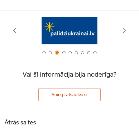
Vai šī informācija bija noderīga?
Sniegt atsauksmi
Kājene
Ātrās saites