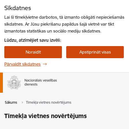
Pāriet uz lapas saturu
Sīkdatnes
Spied
lai meklētu
Enter
Lai šī tīmekļvietne darbotos, tā izmanto obligāti nepieciešamās
sīkdatnes. Ar Jūsu piekrišanu papildus šajā vietnē var tikt
izmantotas statistikas un sociālo mediju sīkdatnes.
Lūdzu, atzīmējiet savu izvēli:
Noraidīt
Apstiprināt visas
Pārvaldīt sīkdatnes
Sākums
Tīmekļa vietnes novērtējums
Tīmekļa vietnes novērtējums