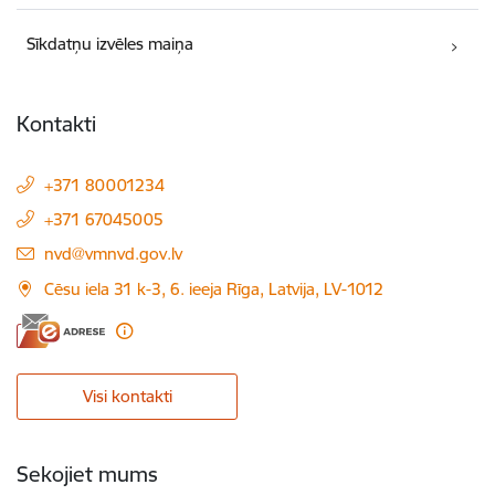
Sīkdatņu izvēles maiņa
Kontakti
+371 80001234
+371 67045005
E-pasts:
nvd@vmnvd.gov.lv
Cēsu iela 31 k-3, 6. ieeja Rīga, Latvija, LV-1012
Visi kontakti
Sekojiet mums