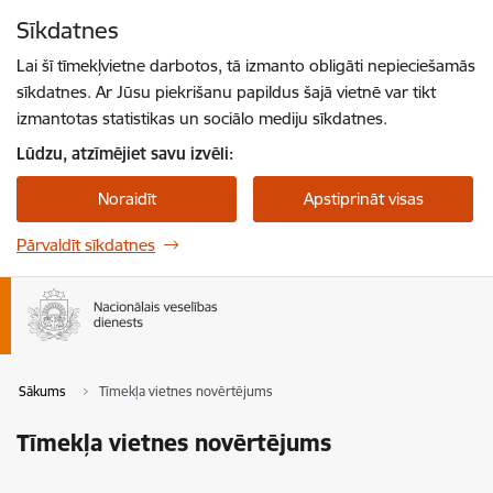
Pāriet uz lapas saturu
Sīkdatnes
Spied
lai meklētu
Enter
Lai šī tīmekļvietne darbotos, tā izmanto obligāti nepieciešamās
sīkdatnes. Ar Jūsu piekrišanu papildus šajā vietnē var tikt
izmantotas statistikas un sociālo mediju sīkdatnes.
Lūdzu, atzīmējiet savu izvēli:
Noraidīt
Apstiprināt visas
Pārvaldīt sīkdatnes
Sākums
Tīmekļa vietnes novērtējums
Tīmekļa vietnes novērtējums