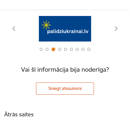
Vai šī informācija bija noderīga?
Sniegt atsauksmi
Kājene
Ātrās saites