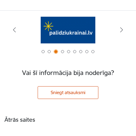
Vai šī informācija bija noderīga?
Sniegt atsauksmi
Kājene
Ātrās saites