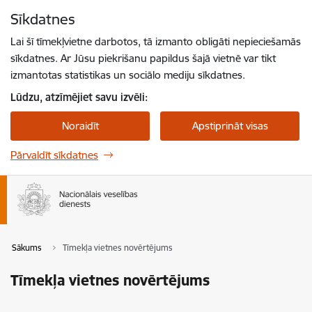
Pāriet uz lapas saturu
Sīkdatnes
Spied
lai meklētu
Enter
Lai šī tīmekļvietne darbotos, tā izmanto obligāti nepieciešamās
sīkdatnes. Ar Jūsu piekrišanu papildus šajā vietnē var tikt
izmantotas statistikas un sociālo mediju sīkdatnes.
Lūdzu, atzīmējiet savu izvēli:
Noraidīt
Apstiprināt visas
Pārvaldīt sīkdatnes
Sākums
Tīmekļa vietnes novērtējums
Tīmekļa vietnes novērtējums