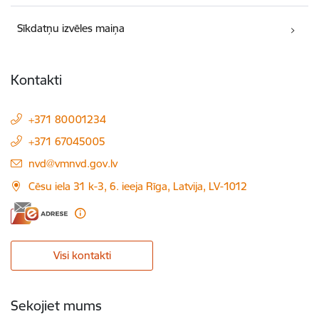
Sīkdatņu izvēles maiņa
Kontakti
+371 80001234
+371 67045005
E-pasts:
nvd@vmnvd.gov.lv
Cēsu iela 31 k-3, 6. ieeja Rīga, Latvija, LV-1012
Visi kontakti
Sekojiet mums