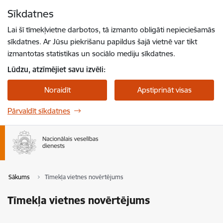
Pāriet uz lapas saturu
Sīkdatnes
Spied
lai meklētu
Enter
Lai šī tīmekļvietne darbotos, tā izmanto obligāti nepieciešamās
sīkdatnes. Ar Jūsu piekrišanu papildus šajā vietnē var tikt
izmantotas statistikas un sociālo mediju sīkdatnes.
Lūdzu, atzīmējiet savu izvēli:
Noraidīt
Apstiprināt visas
Pārvaldīt sīkdatnes
Sākums
Tīmekļa vietnes novērtējums
Tīmekļa vietnes novērtējums