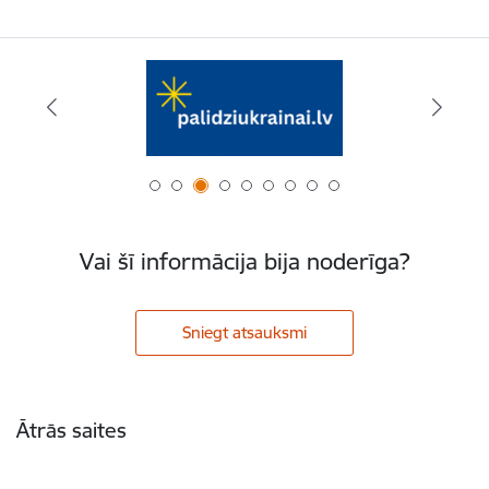
Vai šī informācija bija noderīga?
Sniegt atsauksmi
Kājene
Ātrās saites