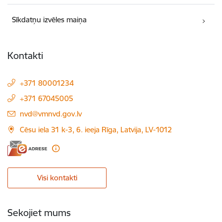
Sīkdatņu izvēles maiņa
Kontakti
+371 80001234
+371 67045005
E-pasts:
nvd@vmnvd.gov.lv
Cēsu iela 31 k-3, 6. ieeja Rīga, Latvija, LV-1012
Visi kontakti
Sekojiet mums