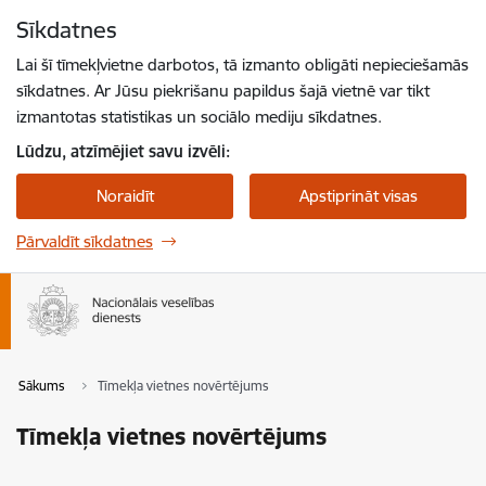
Pāriet uz lapas saturu
Sīkdatnes
Spied
lai meklētu
Enter
Lai šī tīmekļvietne darbotos, tā izmanto obligāti nepieciešamās
sīkdatnes. Ar Jūsu piekrišanu papildus šajā vietnē var tikt
izmantotas statistikas un sociālo mediju sīkdatnes.
Lūdzu, atzīmējiet savu izvēli:
Noraidīt
Apstiprināt visas
Pārvaldīt sīkdatnes
Sākums
Tīmekļa vietnes novērtējums
Tīmekļa vietnes novērtējums