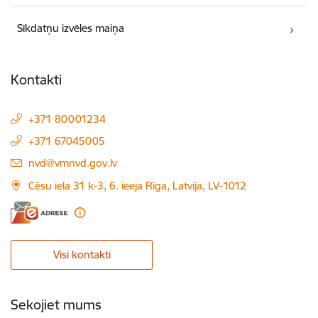
Sīkdatņu izvēles maiņa
Kontakti
+371 80001234
+371 67045005
E-pasts:
nvd@vmnvd.gov.lv
Cēsu iela 31 k-3, 6. ieeja Rīga, Latvija, LV-1012
Visi kontakti
Sekojiet mums