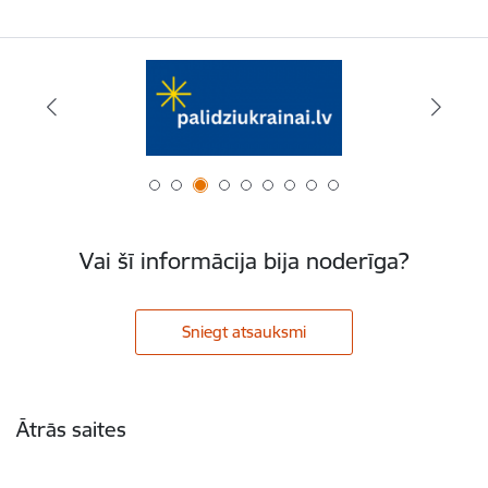
Vai šī informācija bija noderīga?
Sniegt atsauksmi
Kājene
Ātrās saites