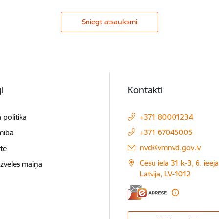
Sniegt atsauksmi
i
Kontakti
 politika
+371 80001234
+371 67045005
mība
E-pasts:
nvd@vmnvd.gov.lv
te
Cēsu iela 31 k-3, 6. ieeja
izvēles maiņa
Latvija, LV-1012