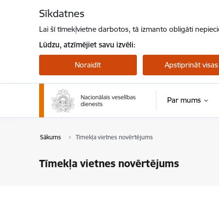
Pāriet uz lapas saturu
Sīkdatnes
Lai šī tīmekļvietne darbotos, tā izmanto obligāti nepiec
Lūdzu, atzīmējiet savu izvēli:
Noraidīt
Apstiprināt visas
Par mums
Sākums
Tīmekļa vietnes novērtējums
Tīmekļa vietnes novērtējums