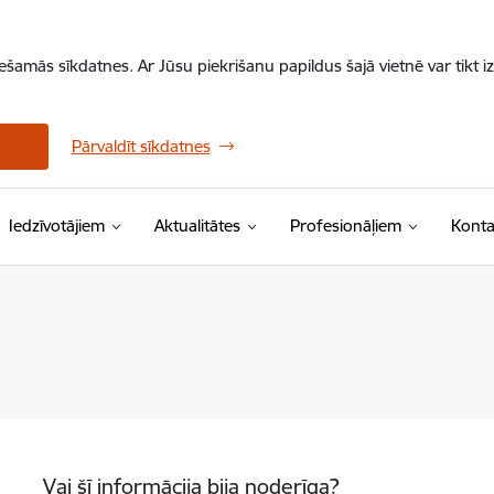
iešamās sīkdatnes. Ar Jūsu piekrišanu papildus šajā vietnē var tikt i
Pārvaldīt sīkdatnes
Iedzīvotājiem
Aktualitātes
Profesionāļiem
Konta
Vai šī informācija bija noderīga?