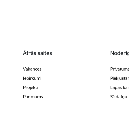
Kājene
Ātrās saites
Noderīg
Vakances
Privātuma
Iepirkumi
Piekļūsta
Projekti
Lapas kar
Par mums
Sīkdatņu 