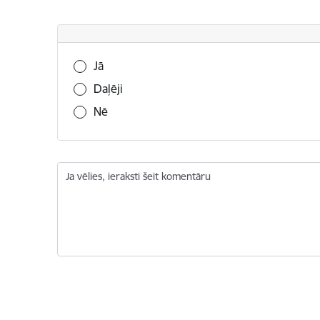
Vai šī informācija bija noderīga?
Jā
Daļēji
Nē
Ja vēlies, ieraksti šeit komentāru