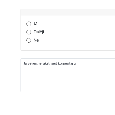
Vai šī informācija bija noderīga?
Jā
Daļēji
Nē
Ja vēlies, ieraksti šeit komentāru