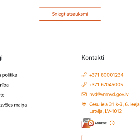
Sniegt atsauksmi
i
Kontakti
 politika
+371 80001234
+371 67045005
mība
E-pasts:
nvd@vmnvd.gov.lv
te
Cēsu iela 31 k-3, 6. ieeja
izvēles maiņa
Latvija, LV-1012