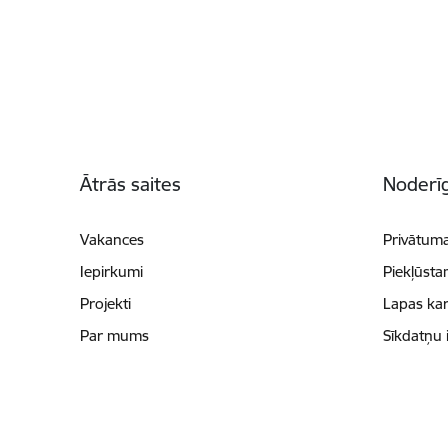
Kājene
Ātrās saites
Noderīg
Vakances
Privātuma
Iepirkumi
Piekļūsta
Projekti
Lapas kar
Par mums
Sīkdatņu 