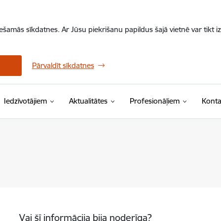
iešamās sīkdatnes. Ar Jūsu piekrišanu papildus šajā vietnē var tikt i
Pārvaldīt sīkdatnes
Iedzīvotājiem
Aktualitātes
Profesionāļiem
Konta
Vai šī informācija bija noderīga?