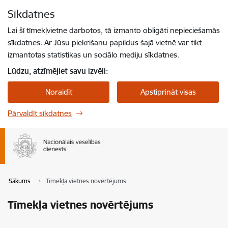
Pāriet uz lapas saturu
Sīkdatnes
Spied
lai meklētu
Enter
Lai šī tīmekļvietne darbotos, tā izmanto obligāti nepieciešamās
sīkdatnes. Ar Jūsu piekrišanu papildus šajā vietnē var tikt
izmantotas statistikas un sociālo mediju sīkdatnes.
Lūdzu, atzīmējiet savu izvēli:
Noraidīt
Apstiprināt visas
Pārvaldīt sīkdatnes
Sākums
Tīmekļa vietnes novērtējums
Tīmekļa vietnes novērtējums