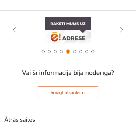
Vai šī informācija bija noderīga?
Sniegt atsauksmi
Kājene
Ātrās saites