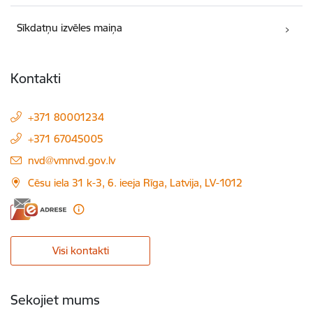
Sīkdatņu izvēles maiņa
Kontakti
+371 80001234
+371 67045005
E-pasts:
nvd@vmnvd.gov.lv
Cēsu iela 31 k-3, 6. ieeja Rīga, Latvija, LV-1012
Visi kontakti
Sekojiet mums