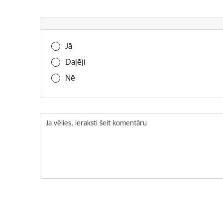
Vai šī informācija bija noderīga?
Jā
Daļēji
Nē
Ja vēlies, ieraksti šeit komentāru