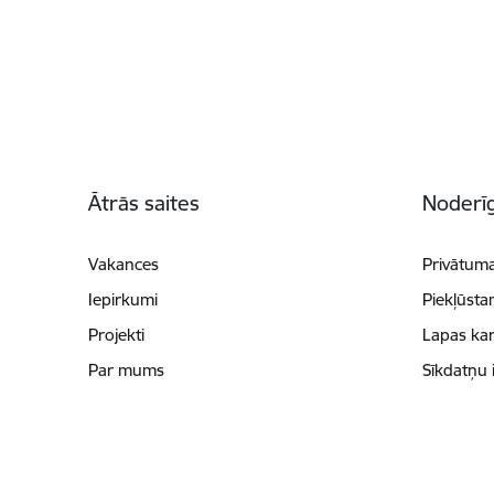
Kājene
Ātrās saites
Noderīg
Vakances
Privātuma
Iepirkumi
Piekļūsta
Projekti
Lapas kar
Par mums
Sīkdatņu 