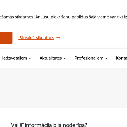
iešamās sīkdatnes. Ar Jūsu piekrišanu papildus šajā vietnē var tikt i
Pārvaldīt sīkdatnes
Iedzīvotājiem
Aktualitātes
Profesionāļiem
Konta
Vai šī informācija bija noderīga?