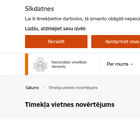
Pāriet uz lapas saturu
Sīkdatnes
Lai šī tīmekļvietne darbotos, tā izmanto obligāti nepiec
Lūdzu, atzīmējiet savu izvēli:
Noraidīt
Apstiprināt visas
Par mums
Sākums
Tīmekļa vietnes novērtējums
Tīmekļa vietnes novērtējums