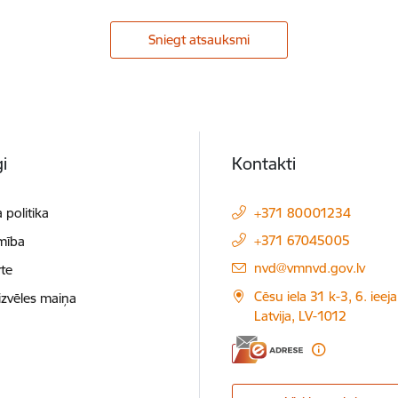
Sniegt atsauksmi
i
Kontakti
 politika
+371 80001234
+371 67045005
mība
E-pasts:
nvd@vmnvd.gov.lv
te
Cēsu iela 31 k-3, 6. ieeja
izvēles maiņa
Latvija, LV-1012