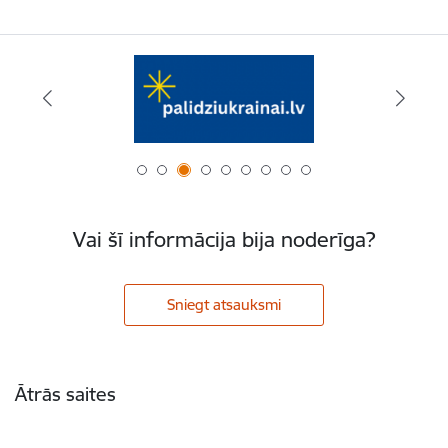
Vai šī informācija bija noderīga?
Sniegt atsauksmi
Kājene
Ātrās saites