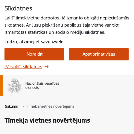
Pāriet uz lapas saturu
Sīkdatnes
Spied
lai meklētu
Enter
Lai šī tīmekļvietne darbotos, tā izmanto obligāti nepieciešamās
sīkdatnes. Ar Jūsu piekrišanu papildus šajā vietnē var tikt
izmantotas statistikas un sociālo mediju sīkdatnes.
Lūdzu, atzīmējiet savu izvēli:
Noraidīt
Apstiprināt visas
Pārvaldīt sīkdatnes
Sākums
Tīmekļa vietnes novērtējums
Tīmekļa vietnes novērtējums