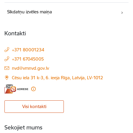
Sīkdatņu izvēles maiņa
Kontakti
+371 80001234
+371 67045005
E-pasts:
nvd@vmnvd.gov.lv
Cēsu iela 31 k-3, 6. ieeja Rīga, Latvija, LV-1012
Visi kontakti
Sekojiet mums