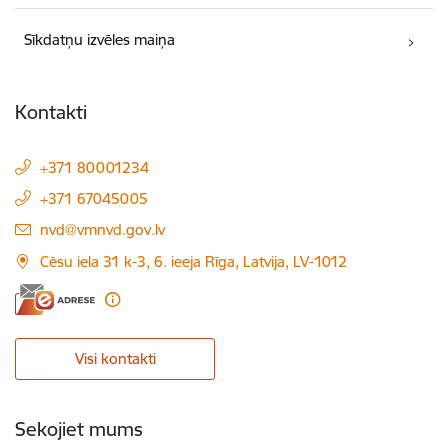
Sīkdatņu izvēles maiņa
Kontakti
+371 80001234
+371 67045005
E-pasts:
nvd@vmnvd.gov.lv
Cēsu iela 31 k-3, 6. ieeja Rīga, Latvija, LV-1012
Visi kontakti
Sekojiet mums