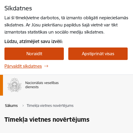
Pāriet uz lapas saturu
Sīkdatnes
Spied
lai meklētu
Enter
Lai šī tīmekļvietne darbotos, tā izmanto obligāti nepieciešamās
sīkdatnes. Ar Jūsu piekrišanu papildus šajā vietnē var tikt
izmantotas statistikas un sociālo mediju sīkdatnes.
Lūdzu, atzīmējiet savu izvēli:
Noraidīt
Apstiprināt visas
Pārvaldīt sīkdatnes
Sākums
Tīmekļa vietnes novērtējums
Tīmekļa vietnes novērtējums