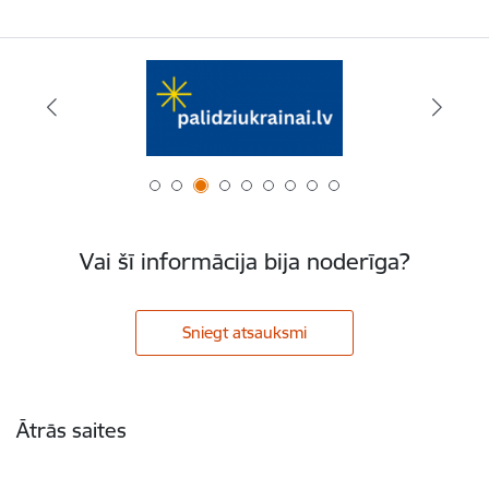
Vai šī informācija bija noderīga?
Sniegt atsauksmi
Kājene
Ātrās saites