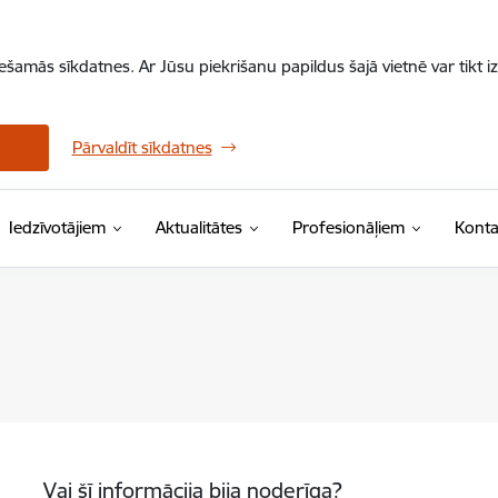
iešamās sīkdatnes. Ar Jūsu piekrišanu papildus šajā vietnē var tikt i
Pārvaldīt sīkdatnes
Iedzīvotājiem
Aktualitātes
Profesionāļiem
Konta
Vai šī informācija bija noderīga?