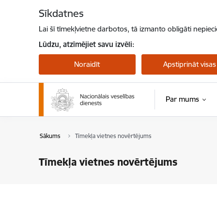
Pāriet uz lapas saturu
Sīkdatnes
Lai šī tīmekļvietne darbotos, tā izmanto obligāti nepiec
Lūdzu, atzīmējiet savu izvēli:
Noraidīt
Apstiprināt visas
Par mums
Sākums
Tīmekļa vietnes novērtējums
Tīmekļa vietnes novērtējums