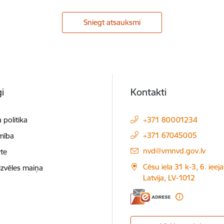
Sniegt atsauksmi
i
Kontakti
 politika
+371 80001234
+371 67045005
mība
E-pasts:
nvd@vmnvd.gov.lv
te
Cēsu iela 31 k-3, 6. ieeja
izvēles maiņa
Latvija, LV-1012