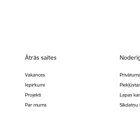
Kājene
Ātrās saites
Noderīg
Vakances
Privātuma
Iepirkumi
Piekļūsta
Projekti
Lapas kar
Par mums
Sīkdatņu 