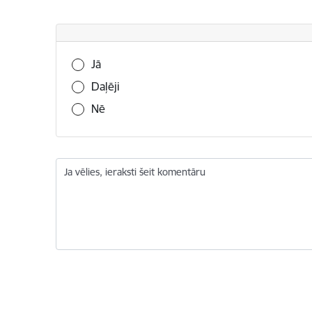
Vai šī informācija bija noderīga?
Jā
Daļēji
Nē
Ja vēlies, ieraksti šeit komentāru