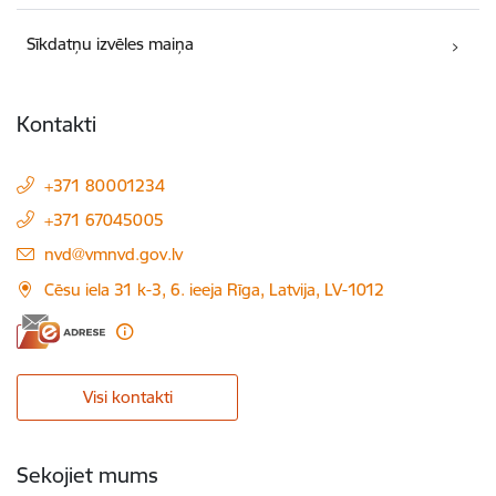
Sīkdatņu izvēles maiņa
Kontakti
+371 80001234
+371 67045005
E-pasts:
nvd@vmnvd.gov.lv
Cēsu iela 31 k-3, 6. ieeja Rīga, Latvija, LV-1012
Visi kontakti
Sekojiet mums