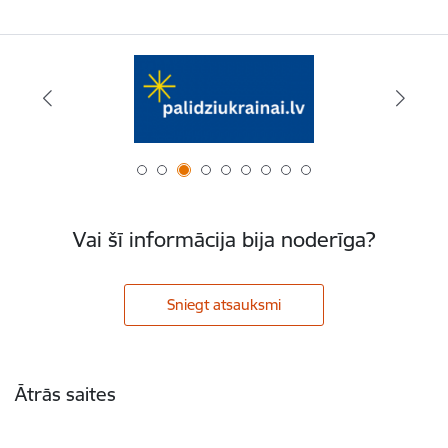
Vai šī informācija bija noderīga?
Sniegt atsauksmi
Kājene
Ātrās saites