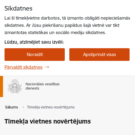
Pāriet uz lapas saturu
Sīkdatnes
Spied
lai meklētu
Enter
Lai šī tīmekļvietne darbotos, tā izmanto obligāti nepieciešamās
sīkdatnes. Ar Jūsu piekrišanu papildus šajā vietnē var tikt
izmantotas statistikas un sociālo mediju sīkdatnes.
Lūdzu, atzīmējiet savu izvēli:
Noraidīt
Apstiprināt visas
Pārvaldīt sīkdatnes
Sākums
Tīmekļa vietnes novērtējums
Tīmekļa vietnes novērtējums