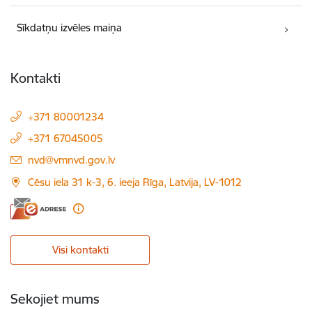
Sīkdatņu izvēles maiņa
Kontakti
+371 80001234
+371 67045005
E-pasts:
nvd@vmnvd.gov.lv
Cēsu iela 31 k-3, 6. ieeja Rīga, Latvija, LV-1012
Visi kontakti
Sekojiet mums