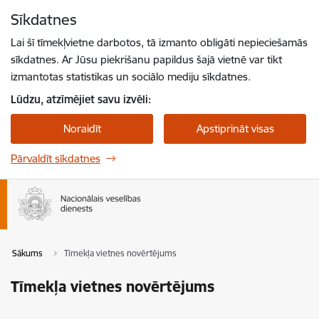
Pāriet uz lapas saturu
Sīkdatnes
Spied
lai meklētu
Enter
Lai šī tīmekļvietne darbotos, tā izmanto obligāti nepieciešamās
sīkdatnes. Ar Jūsu piekrišanu papildus šajā vietnē var tikt
izmantotas statistikas un sociālo mediju sīkdatnes.
Lūdzu, atzīmējiet savu izvēli:
Noraidīt
Apstiprināt visas
Pārvaldīt sīkdatnes
Sākums
Tīmekļa vietnes novērtējums
Tīmekļa vietnes novērtējums