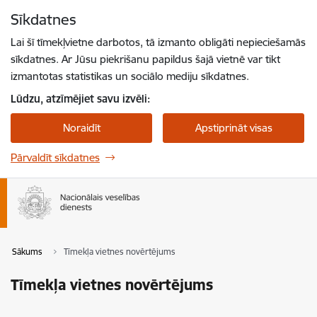
Pāriet uz lapas saturu
Sīkdatnes
Spied
lai meklētu
Enter
Lai šī tīmekļvietne darbotos, tā izmanto obligāti nepieciešamās
sīkdatnes. Ar Jūsu piekrišanu papildus šajā vietnē var tikt
izmantotas statistikas un sociālo mediju sīkdatnes.
Lūdzu, atzīmējiet savu izvēli:
Noraidīt
Apstiprināt visas
Pārvaldīt sīkdatnes
Sākums
Tīmekļa vietnes novērtējums
Tīmekļa vietnes novērtējums