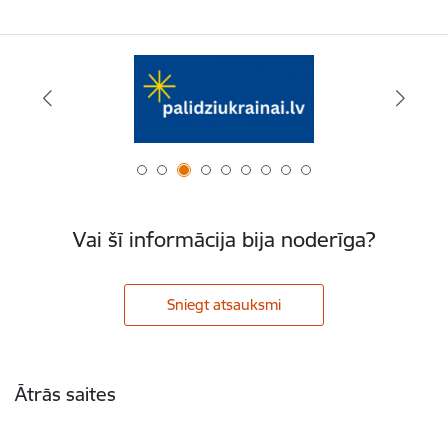
Vai šī informācija bija noderīga?
Sniegt atsauksmi
Kājene
Ātrās saites