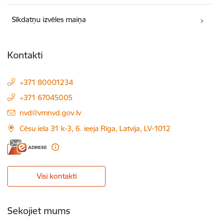
Sīkdatņu izvēles maiņa
Kontakti
+371 80001234
+371 67045005
E-pasts:
nvd@vmnvd.gov.lv
Cēsu iela 31 k-3, 6. ieeja Rīga, Latvija, LV-1012
Visi kontakti
Sekojiet mums