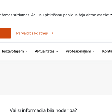
iešamās sīkdatnes. Ar Jūsu piekrišanu papildus šajā vietnē var tikt i
Pārvaldīt sīkdatnes
Iedzīvotājiem
Aktualitātes
Profesionāļiem
Konta
Vai šī informācija bija noderīga?