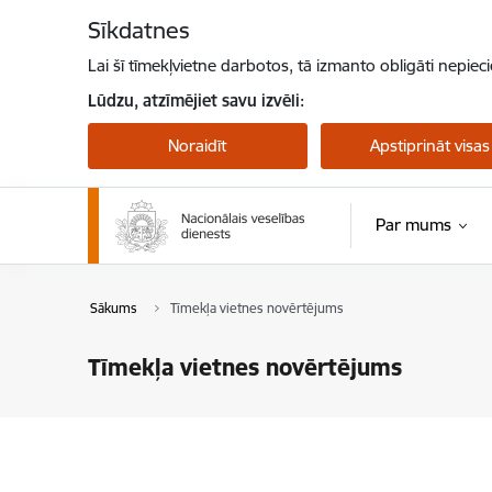
Pāriet uz lapas saturu
Sīkdatnes
Lai šī tīmekļvietne darbotos, tā izmanto obligāti nepiec
Lūdzu, atzīmējiet savu izvēli:
Noraidīt
Apstiprināt visas
Par mums
Sākums
Tīmekļa vietnes novērtējums
Tīmekļa vietnes novērtējums