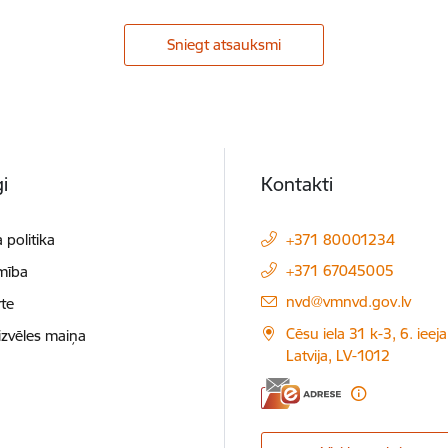
Sniegt atsauksmi
i
Kontakti
 politika
+371 80001234
+371 67045005
mība
E-pasts:
nvd@vmnvd.gov.lv
te
Cēsu iela 31 k-3, 6. ieeja
izvēles maiņa
Latvija, LV-1012