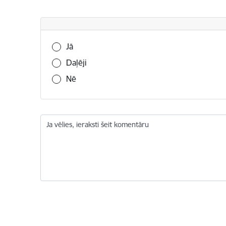
Vai šī informācija bija noderīga?
Jā
Daļēji
Nē
Ja vēlies, ieraksti šeit komentāru