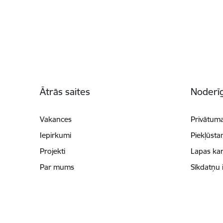
Kājene
Ātrās saites
Noderīg
Vakances
Privātuma
Iepirkumi
Piekļūsta
Projekti
Lapas kar
Par mums
Sīkdatņu 