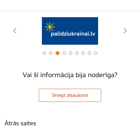
Vai šī informācija bija noderīga?
Sniegt atsauksmi
Kājene
Ātrās saites