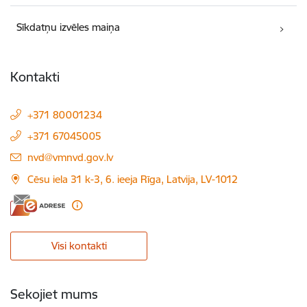
Sīkdatņu izvēles maiņa
Kontakti
+371 80001234
+371 67045005
E-pasts:
nvd@vmnvd.gov.lv
Cēsu iela 31 k-3, 6. ieeja Rīga, Latvija, LV-1012
Visi kontakti
Sekojiet mums