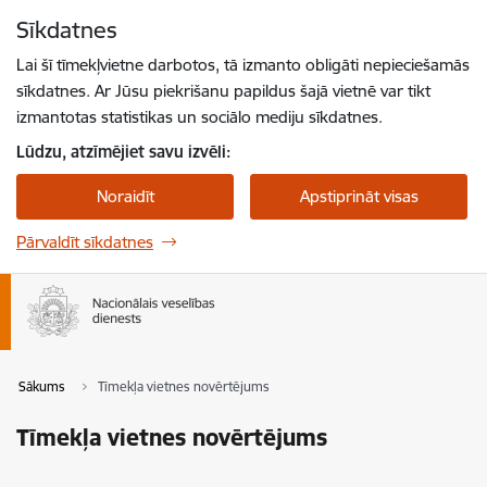
Pāriet uz lapas saturu
Sīkdatnes
Spied
lai meklētu
Enter
Lai šī tīmekļvietne darbotos, tā izmanto obligāti nepieciešamās
sīkdatnes. Ar Jūsu piekrišanu papildus šajā vietnē var tikt
izmantotas statistikas un sociālo mediju sīkdatnes.
Lūdzu, atzīmējiet savu izvēli:
Noraidīt
Apstiprināt visas
Pārvaldīt sīkdatnes
Sākums
Tīmekļa vietnes novērtējums
Tīmekļa vietnes novērtējums