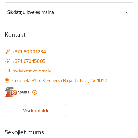
Sīkdatņu izvēles maiņa
Kontakti
+371 80001234
+371 67045005
E-pasts:
nvd@vmnvd.gov.lv
Cēsu iela 31 k-3, 6. ieeja Rīga, Latvija, LV-1012
Visi kontakti
Sekojiet mums