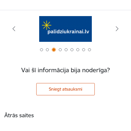
Vai šī informācija bija noderīga?
Sniegt atsauksmi
Kājene
Ātrās saites