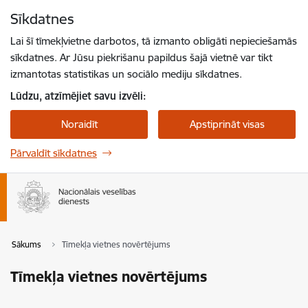
Pāriet uz lapas saturu
Sīkdatnes
Spied
lai meklētu
Enter
Lai šī tīmekļvietne darbotos, tā izmanto obligāti nepieciešamās
sīkdatnes. Ar Jūsu piekrišanu papildus šajā vietnē var tikt
izmantotas statistikas un sociālo mediju sīkdatnes.
Lūdzu, atzīmējiet savu izvēli:
Noraidīt
Apstiprināt visas
Pārvaldīt sīkdatnes
Sākums
Tīmekļa vietnes novērtējums
Tīmekļa vietnes novērtējums