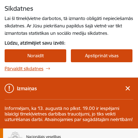
Pāriet uz lapas saturu
Sīkdatnes
Spied
lai meklētu
Enter
Lai šī tīmekļvietne darbotos, tā izmanto obligāti nepieciešamās
sīkdatnes. Ar Jūsu piekrišanu papildus šajā vietnē var tikt
izmantotas statistikas un sociālo mediju sīkdatnes.
Lūdzu, atzīmējiet savu izvēli:
Noraidīt
Apstiprināt visas
Pārvaldīt sīkdatnes
Izmaiņas
Informējam, ka 13. augustā no plkst. 19.00 ir iespējami
īslaicīgi tīmekļvietnes darbības traucējumi, jo tiks veikti
uzturēšanas darbi. Atvainojamies par sagādātajām neērtībām!