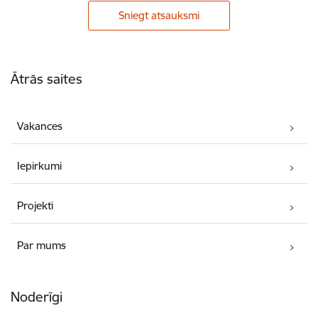
Sniegt atsauksmi
Kājene
Ātrās saites
Vakances
Iepirkumi
Projekti
Par mums
Noderīgi