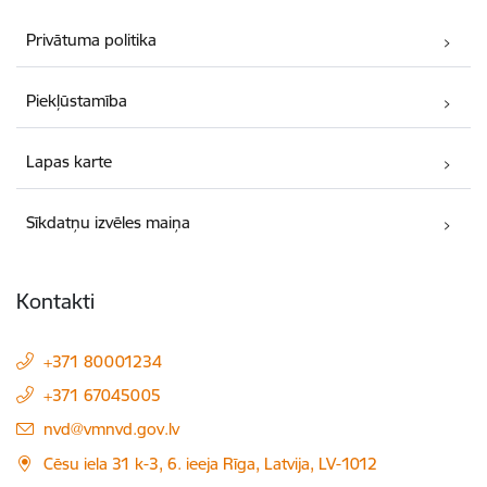
Privātuma politika
Piekļūstamība
Lapas karte
Sīkdatņu izvēles maiņa
Kontakti
+371 80001234
+371 67045005
E-pasts:
nvd@vmnvd.gov.lv
Cēsu iela 31 k-3, 6. ieeja Rīga, Latvija, LV-1012