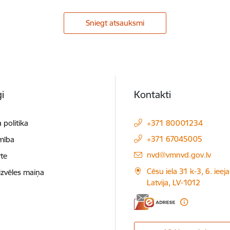
Sniegt atsauksmi
i
Kontakti
 politika
+371 80001234
+371 67045005
mība
E-pasts:
nvd@vmnvd.gov.lv
te
Cēsu iela 31 k-3, 6. ieeja
izvēles maiņa
Latvija, LV-1012