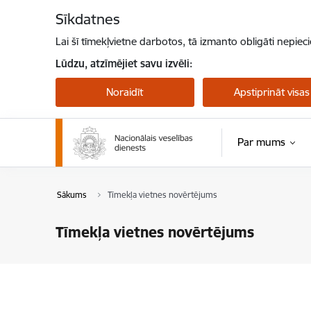
Pāriet uz lapas saturu
Sīkdatnes
Lai šī tīmekļvietne darbotos, tā izmanto obligāti nepiec
Lūdzu, atzīmējiet savu izvēli:
Noraidīt
Apstiprināt visas
Par mums
Sākums
Tīmekļa vietnes novērtējums
Tīmekļa vietnes novērtējums