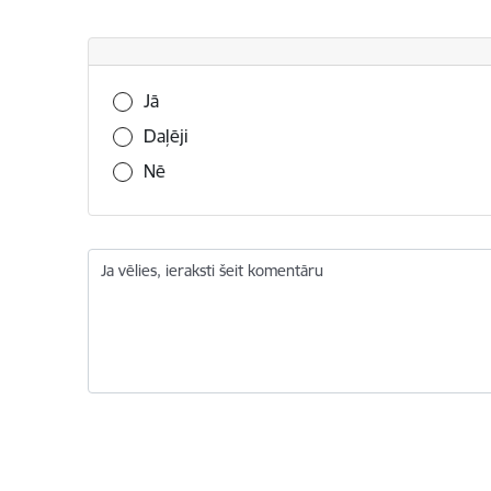
Vai šī informācija bija noderīga?
Jā
Daļēji
Nē
Ja vēlies, ieraksti šeit komentāru