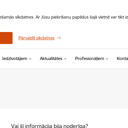
iešamās sīkdatnes. Ar Jūsu piekrišanu papildus šajā vietnē var tikt i
Pārvaldīt sīkdatnes
Iedzīvotājiem
Aktualitātes
Profesionāļiem
Konta
Vai šī informācija bija noderīga?