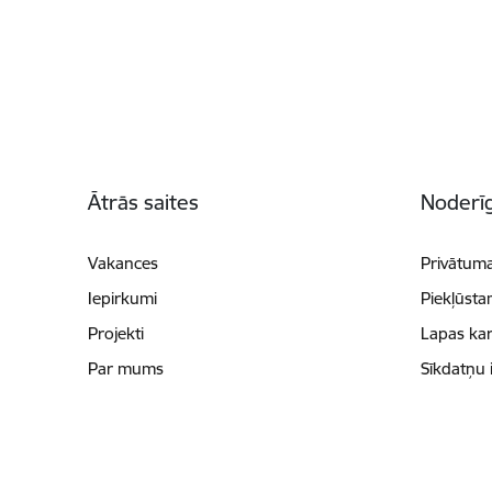
Kājene
Ātrās saites
Noderīg
Vakances
Privātuma
Iepirkumi
Piekļūsta
Projekti
Lapas kar
Par mums
Sīkdatņu 