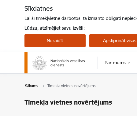
Pāriet uz lapas saturu
Sīkdatnes
Lai šī tīmekļvietne darbotos, tā izmanto obligāti nepiec
Lūdzu, atzīmējiet savu izvēli:
Noraidīt
Apstiprināt visas
Par mums
Sākums
Tīmekļa vietnes novērtējums
Tīmekļa vietnes novērtējums