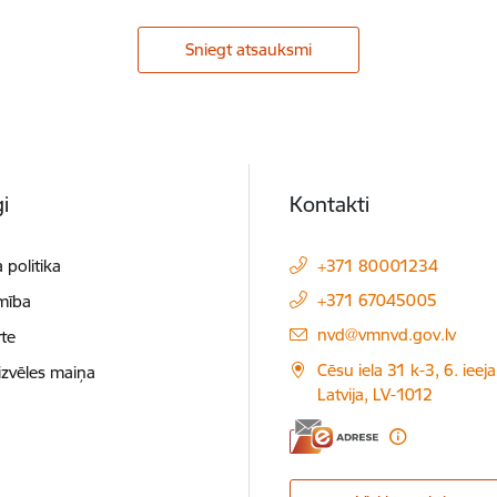
Sniegt atsauksmi
i
Kontakti
 politika
+371 80001234
+371 67045005
mība
E-pasts:
nvd@vmnvd.gov.lv
te
Cēsu iela 31 k-3, 6. ieeja
izvēles maiņa
Latvija, LV-1012