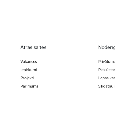
Kājene
Ātrās saites
Noderīg
Vakances
Privātuma
Iepirkumi
Piekļūsta
Projekti
Lapas kar
Par mums
Sīkdatņu 