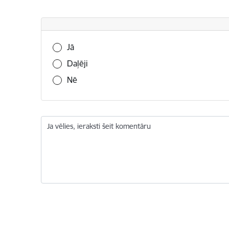
Vai šī informācija bija noderīga?
Jā
Daļēji
Nē
Ja vēlies, ieraksti šeit komentāru