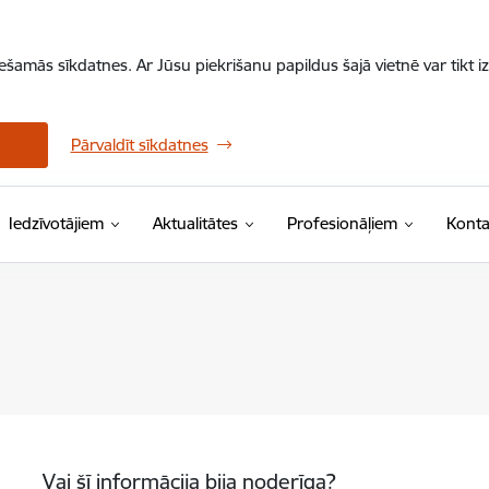
iešamās sīkdatnes. Ar Jūsu piekrišanu papildus šajā vietnē var tikt i
Pārvaldīt sīkdatnes
Iedzīvotājiem
Aktualitātes
Profesionāļiem
Konta
Vai šī informācija bija noderīga?