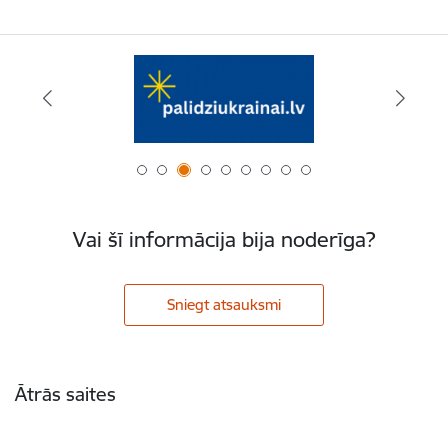
Vai šī informācija bija noderīga?
Sniegt atsauksmi
Kājene
Ātrās saites