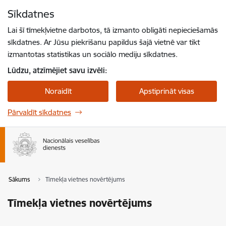
Pāriet uz lapas saturu
Sīkdatnes
Spied
lai meklētu
Enter
Lai šī tīmekļvietne darbotos, tā izmanto obligāti nepieciešamās
sīkdatnes. Ar Jūsu piekrišanu papildus šajā vietnē var tikt
izmantotas statistikas un sociālo mediju sīkdatnes.
Lūdzu, atzīmējiet savu izvēli:
Noraidīt
Apstiprināt visas
Pārvaldīt sīkdatnes
Sākums
Tīmekļa vietnes novērtējums
Tīmekļa vietnes novērtējums