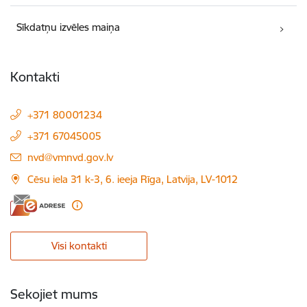
Sīkdatņu izvēles maiņa
Kontakti
+371 80001234
+371 67045005
E-pasts:
nvd@vmnvd.gov.lv
Cēsu iela 31 k-3, 6. ieeja Rīga, Latvija, LV-1012
Visi kontakti
Sekojiet mums