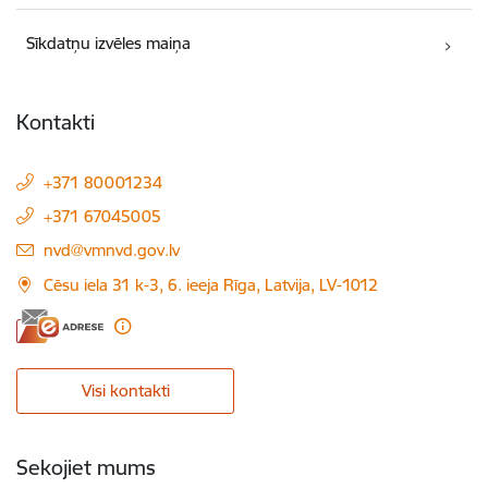
Sīkdatņu izvēles maiņa
Kontakti
+371 80001234
+371 67045005
E-pasts:
nvd@vmnvd.gov.lv
Cēsu iela 31 k-3, 6. ieeja Rīga, Latvija, LV-1012
Visi kontakti
Sekojiet mums