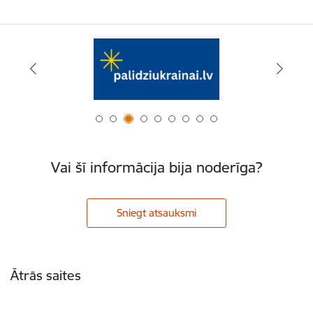
Vai šī informācija bija noderīga?
Sniegt atsauksmi
Kājene
Ātrās saites