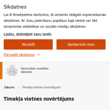
Pāriet uz lapas saturu
Sīkdatnes
Spied
lai meklētu
Enter
Lai šī tīmekļvietne darbotos, tā izmanto obligāti nepieciešamās
sīkdatnes. Ar Jūsu piekrišanu papildus šajā vietnē var tikt
izmantotas statistikas un sociālo mediju sīkdatnes.
Lūdzu, atzīmējiet savu izvēli:
Noraidīt
Apstiprināt visas
Pārvaldīt sīkdatnes
Sākums
Tīmekļa vietnes novērtējums
Tīmekļa vietnes novērtējums