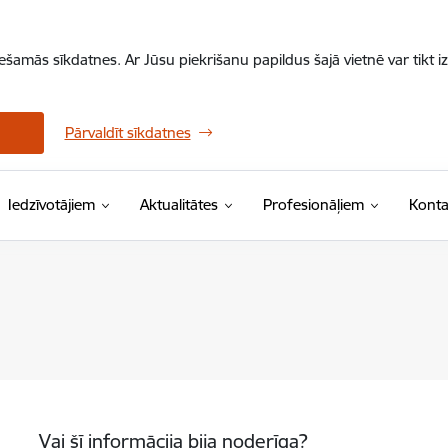
iešamās sīkdatnes. Ar Jūsu piekrišanu papildus šajā vietnē var tikt i
Pārvaldīt sīkdatnes
Iedzīvotājiem
Aktualitātes
Profesionāļiem
Konta
Vai šī informācija bija noderīga?