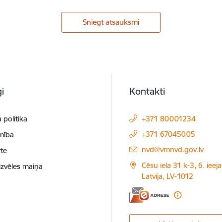
Sniegt atsauksmi
i
Kontakti
 politika
+371 80001234
+371 67045005
mība
E-pasts:
nvd@vmnvd.gov.lv
te
Cēsu iela 31 k-3, 6. ieeja
izvēles maiņa
Latvija, LV-1012