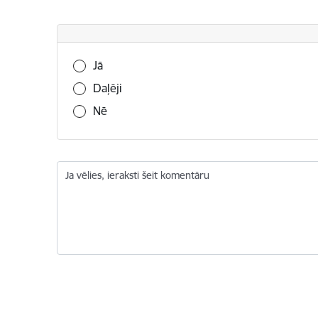
Vai šī informācija bija noderīga?
Jā
Daļēji
Nē
Ja vēlies, ieraksti šeit komentāru