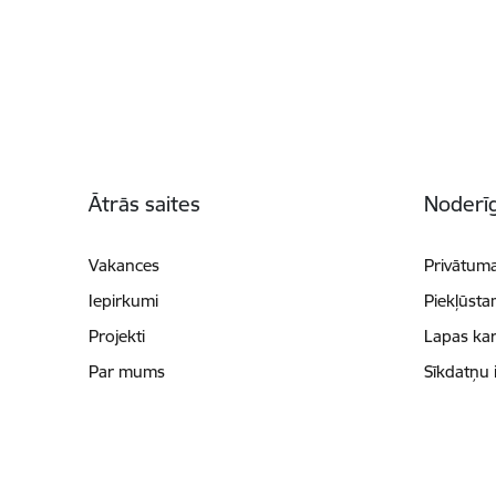
Kājene
Ātrās saites
Noderīg
Vakances
Privātuma
Iepirkumi
Piekļūsta
Projekti
Lapas kar
Par mums
Sīkdatņu 