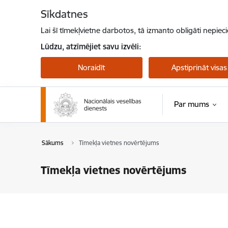
Pāriet uz lapas saturu
Sīkdatnes
Lai šī tīmekļvietne darbotos, tā izmanto obligāti nepiec
Lūdzu, atzīmējiet savu izvēli:
Noraidīt
Apstiprināt visas
Par mums
Sākums
Tīmekļa vietnes novērtējums
Tīmekļa vietnes novērtējums