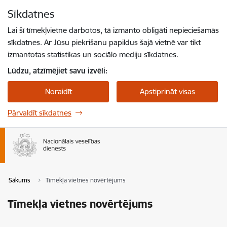
Pāriet uz lapas saturu
Sīkdatnes
Spied
lai meklētu
Enter
Lai šī tīmekļvietne darbotos, tā izmanto obligāti nepieciešamās
sīkdatnes. Ar Jūsu piekrišanu papildus šajā vietnē var tikt
izmantotas statistikas un sociālo mediju sīkdatnes.
Lūdzu, atzīmējiet savu izvēli:
Noraidīt
Apstiprināt visas
Pārvaldīt sīkdatnes
Sākums
Tīmekļa vietnes novērtējums
Tīmekļa vietnes novērtējums