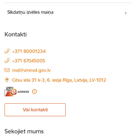
Sīkdatņu izvēles maiņa
Kontakti
+371 80001234
+371 67045005
E-pasts:
nvd@vmnvd.gov.lv
Cēsu iela 31 k-3, 6. ieeja Rīga, Latvija, LV-1012
Visi kontakti
Sekojiet mums