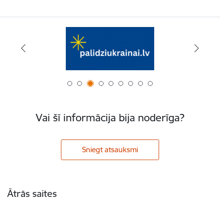
Vai šī informācija bija noderīga?
Sniegt atsauksmi
Kājene
Ātrās saites