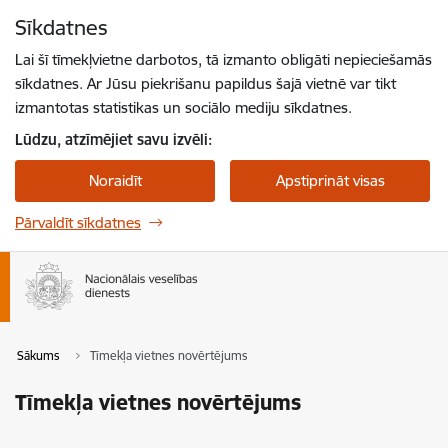
Pāriet uz lapas saturu
Sīkdatnes
Spied
lai meklētu
Enter
Lai šī tīmekļvietne darbotos, tā izmanto obligāti nepieciešamās
sīkdatnes. Ar Jūsu piekrišanu papildus šajā vietnē var tikt
izmantotas statistikas un sociālo mediju sīkdatnes.
Lūdzu, atzīmējiet savu izvēli:
Noraidīt
Apstiprināt visas
Pārvaldīt sīkdatnes
Sākums
Tīmekļa vietnes novērtējums
Tīmekļa vietnes novērtējums