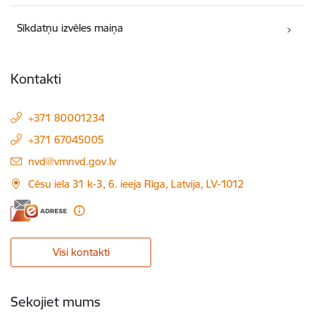
Sīkdatņu izvēles maiņa
Kontakti
+371 80001234
+371 67045005
E-pasts:
nvd@vmnvd.gov.lv
Cēsu iela 31 k-3, 6. ieeja Rīga, Latvija, LV-1012
Visi kontakti
Sekojiet mums