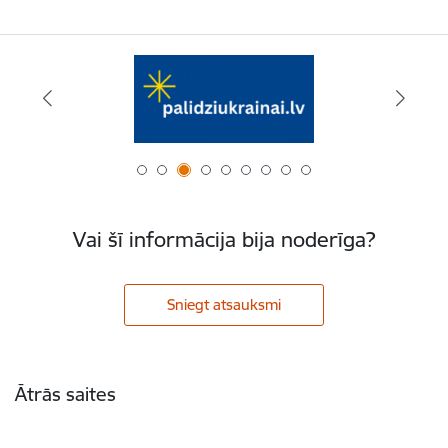
Vai šī informācija bija noderīga?
Sniegt atsauksmi
Kājene
Ātrās saites