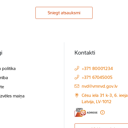
Sniegt atsauksmi
i
Kontakti
 politika
+371 80001234
+371 67045005
mība
E-pasts:
nvd@vmnvd.gov.lv
te
Cēsu iela 31 k-3, 6. ieeja
izvēles maiņa
Latvija, LV-1012