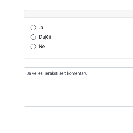
Vai šī informācija bija noderīga?
Jā
Daļēji
Nē
Ja vēlies, ieraksti šeit komentāru