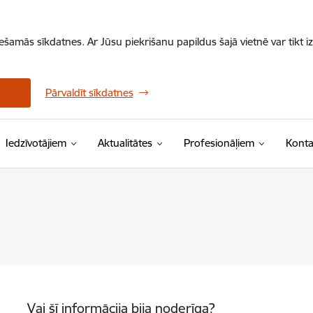
iešamās sīkdatnes. Ar Jūsu piekrišanu papildus šajā vietnē var tikt i
Pārvaldīt sīkdatnes
Iedzīvotājiem
Aktualitātes
Profesionāļiem
Konta
Vai šī informācija bija noderīga?