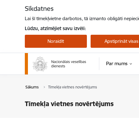
Pāriet uz lapas saturu
Sīkdatnes
Lai šī tīmekļvietne darbotos, tā izmanto obligāti nepiec
Lūdzu, atzīmējiet savu izvēli:
Noraidīt
Apstiprināt visas
Par mums
Sākums
Tīmekļa vietnes novērtējums
Tīmekļa vietnes novērtējums