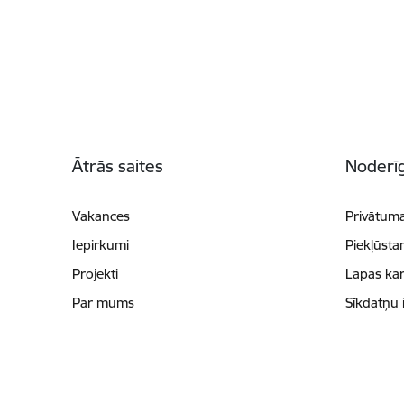
Kājene
Ātrās saites
Noderīg
Vakances
Privātuma
Iepirkumi
Piekļūsta
Projekti
Lapas kar
Par mums
Sīkdatņu 