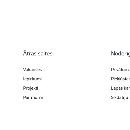
Kājene
Ātrās saites
Noderīg
Vakances
Privātuma
Iepirkumi
Piekļūsta
Projekti
Lapas kar
Par mums
Sīkdatņu 