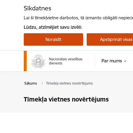
Pāriet uz lapas saturu
Sīkdatnes
Lai šī tīmekļvietne darbotos, tā izmanto obligāti nepiec
Lūdzu, atzīmējiet savu izvēli:
Noraidīt
Apstiprināt visas
Par mums
Sākums
Tīmekļa vietnes novērtējums
Tīmekļa vietnes novērtējums