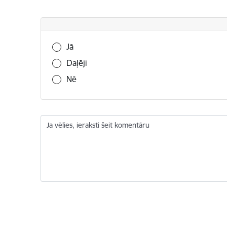
Vai šī informācija bija noderīga?
Jā
Daļēji
Nē
Ja vēlies, ieraksti šeit komentāru