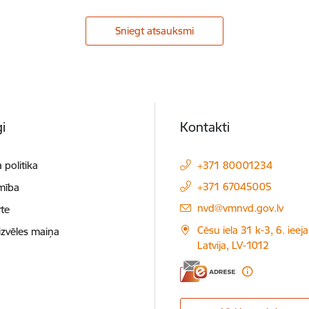
Sniegt atsauksmi
i
Kontakti
 politika
+371 80001234
+371 67045005
mība
E-pasts:
nvd@vmnvd.gov.lv
te
Cēsu iela 31 k-3, 6. ieeja
izvēles maiņa
Latvija, LV-1012