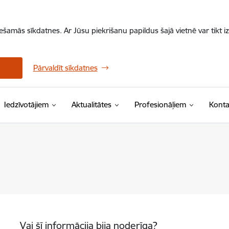
iešamās sīkdatnes. Ar Jūsu piekrišanu papildus šajā vietnē var tikt i
Pārvaldīt sīkdatnes
Iedzīvotājiem
Aktualitātes
Profesionāļiem
Konta
Vai šī informācija bija noderīga?