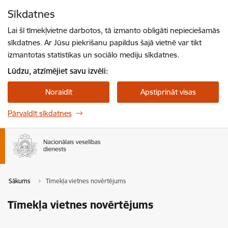
Pāriet uz lapas saturu
Sīkdatnes
Spied
lai meklētu
Enter
Lai šī tīmekļvietne darbotos, tā izmanto obligāti nepieciešamās
sīkdatnes. Ar Jūsu piekrišanu papildus šajā vietnē var tikt
izmantotas statistikas un sociālo mediju sīkdatnes.
Lūdzu, atzīmējiet savu izvēli:
Noraidīt
Apstiprināt visas
Pārvaldīt sīkdatnes
Sākums
Tīmekļa vietnes novērtējums
Tīmekļa vietnes novērtējums