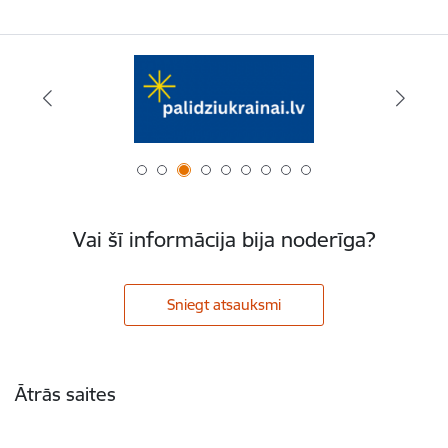
Vai šī informācija bija noderīga?
Sniegt atsauksmi
Kājene
Ātrās saites