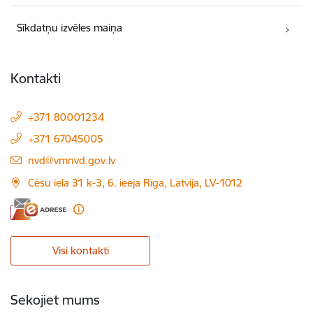
Sīkdatņu izvēles maiņa
Kontakti
+371 80001234
+371 67045005
E-pasts:
nvd@vmnvd.gov.lv
Cēsu iela 31 k-3, 6. ieeja Rīga, Latvija, LV-1012
Visi kontakti
Sekojiet mums