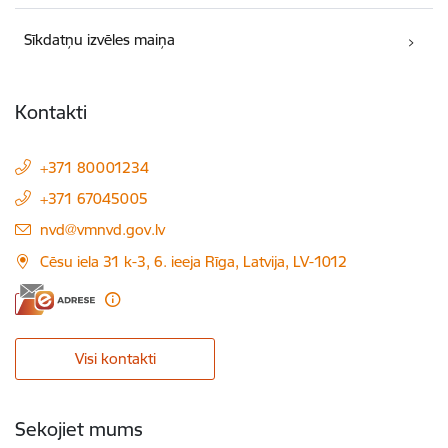
Sīkdatņu izvēles maiņa
Kontakti
+371 80001234
+371 67045005
E-pasts:
nvd@vmnvd.gov.lv
Cēsu iela 31 k-3, 6. ieeja Rīga, Latvija, LV-1012
Visi kontakti
Sekojiet mums