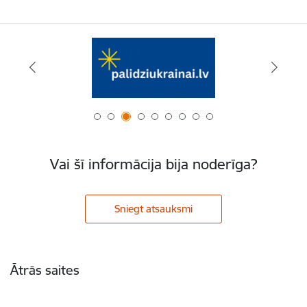
Vai šī informācija bija noderīga?
Sniegt atsauksmi
Kājene
Ātrās saites