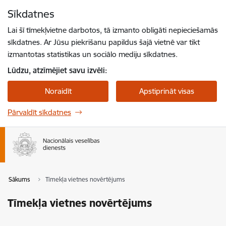
Pāriet uz lapas saturu
Sīkdatnes
Spied
lai meklētu
Enter
Lai šī tīmekļvietne darbotos, tā izmanto obligāti nepieciešamās
sīkdatnes. Ar Jūsu piekrišanu papildus šajā vietnē var tikt
izmantotas statistikas un sociālo mediju sīkdatnes.
Lūdzu, atzīmējiet savu izvēli:
Noraidīt
Apstiprināt visas
Pārvaldīt sīkdatnes
Sākums
Tīmekļa vietnes novērtējums
Tīmekļa vietnes novērtējums