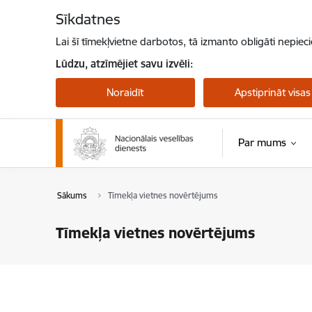
Pāriet uz lapas saturu
Sīkdatnes
Lai šī tīmekļvietne darbotos, tā izmanto obligāti nepiec
Lūdzu, atzīmējiet savu izvēli:
Noraidīt
Apstiprināt visas
Par mums
Sākums
Tīmekļa vietnes novērtējums
Tīmekļa vietnes novērtējums