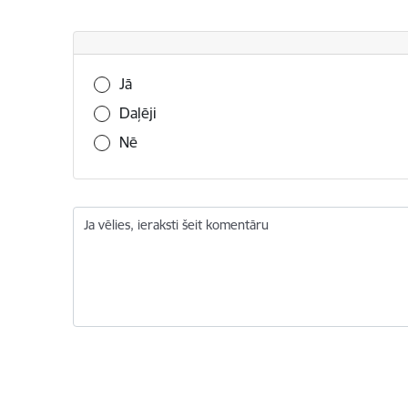
Vai šī informācija bija noderīga?
Jā
Daļēji
Nē
Ja vēlies, ieraksti šeit komentāru