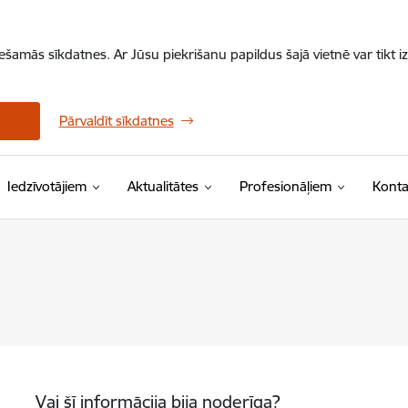
iešamās sīkdatnes. Ar Jūsu piekrišanu papildus šajā vietnē var tikt i
Pārvaldīt sīkdatnes
Iedzīvotājiem
Aktualitātes
Profesionāļiem
Konta
Vai šī informācija bija noderīga?