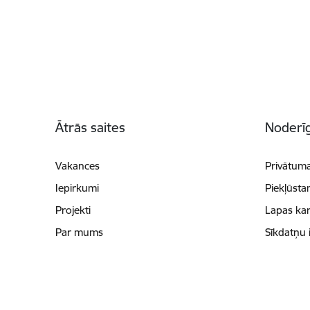
Kājene
Ātrās saites
Noderīg
Vakances
Privātuma
Iepirkumi
Piekļūsta
Projekti
Lapas kar
Par mums
Sīkdatņu 