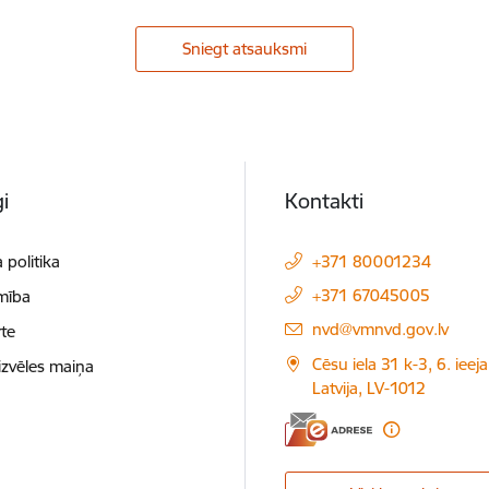
Sniegt atsauksmi
i
Kontakti
 politika
+371 80001234
+371 67045005
mība
E-pasts:
nvd@vmnvd.gov.lv
te
Cēsu iela 31 k-3, 6. ieeja
izvēles maiņa
Latvija, LV-1012