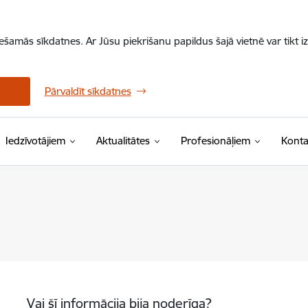
iešamās sīkdatnes. Ar Jūsu piekrišanu papildus šajā vietnē var tikt i
Pārvaldīt sīkdatnes
Iedzīvotājiem
Aktualitātes
Profesionāļiem
Konta
Vai šī informācija bija noderīga?