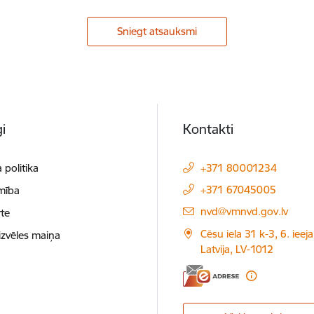
Sniegt atsauksmi
i
Kontakti
 politika
+371 80001234
+371 67045005
mība
E-pasts:
nvd@vmnvd.gov.lv
te
Cēsu iela 31 k-3, 6. ieeja
izvēles maiņa
Latvija, LV-1012