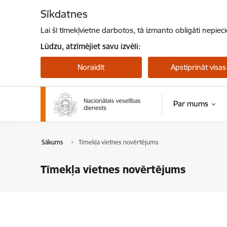
Pāriet uz lapas saturu
Sīkdatnes
Lai šī tīmekļvietne darbotos, tā izmanto obligāti nepiec
Lūdzu, atzīmējiet savu izvēli:
Noraidīt
Apstiprināt visas
Par mums
Sākums
Tīmekļa vietnes novērtējums
Tīmekļa vietnes novērtējums