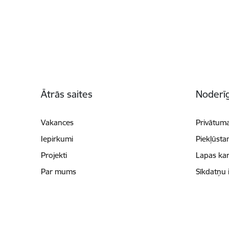
Kājene
Ātrās saites
Noderīg
Vakances
Privātuma
Iepirkumi
Piekļūsta
Projekti
Lapas kar
Par mums
Sīkdatņu 