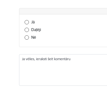
Vai šī informācija bija noderīga?
Jā
Daļēji
Nē
Ja vēlies, ieraksti šeit komentāru